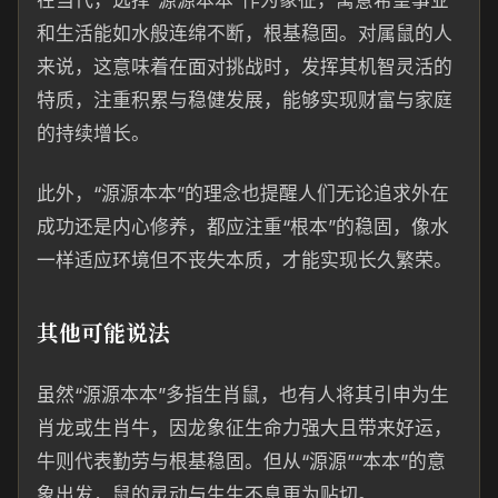
在当代，选择“源源本本”作为象征，寓意希望事业
和生活能如水般连绵不断，根基稳固。对属鼠的人
来说，这意味着在面对挑战时，发挥其机智灵活的
特质，注重积累与稳健发展，能够实现财富与家庭
的持续增长。
此外，“源源本本”的理念也提醒人们无论追求外在
成功还是内心修养，都应注重“根本”的稳固，像水
一样适应环境但不丧失本质，才能实现长久繁荣。
其他可能说法
虽然“源源本本”多指生肖鼠，也有人将其引申为生
肖龙或生肖牛，因龙象征生命力强大且带来好运，
牛则代表勤劳与根基稳固。但从“源源”“本本”的意
象出发，鼠的灵动与生生不息更为贴切。