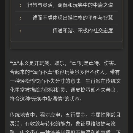
智慧与灵活，调侃和玩笑中的中庸之道
谑而不虐体现出猴性格的平衡与智慧
传递和谐、积极的社交态度
“谑”本义是开玩笑、取乐，“虐”则是虐待、伤害。
合起来的“谑而不虐”形容玩笑虽多但不伤人，带有
一种轻松愉快而不失分寸的意味。生肖猴在传统文
化里常被描绘为聪明机灵、调皮捣蛋却不失善良，
符合这种“玩笑中带温情”的状态。
传统地支中，猴对应申，五行属金。金属性刚毅且
灵活，有收敛与转化的能力，象征思维敏捷与策
略。申金带有一种锋芒毕露但不失温和的气质，正