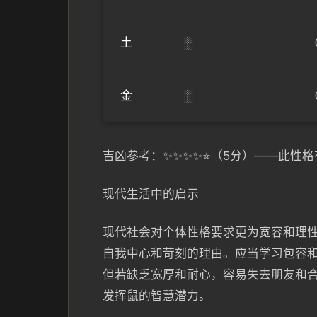
土
░
金
░
吉凶参考：✨✨✨✨⭐（5分）——此性
现代生活中的启示
现代社会对个体性格要求更为宽容和理
自我中心和苛刻的理由。应当学习包容
但若缺乏宽厚和耐心，容易失去朋友和
发挥鼠的智慧潜力。