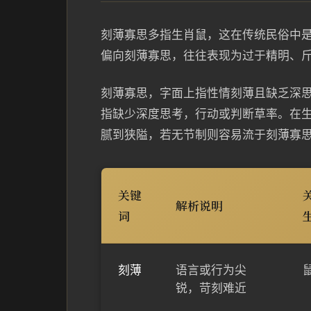
刻薄寡思多指生肖鼠，这在传统民俗中
偏向刻薄寡思，往往表现为过于精明、
刻薄寡思，字面上指性情刻薄且缺乏深
指缺少深度思考，行动或判断草率。在
腻到狭隘，若无节制则容易流于刻薄寡
关键
解析说明
词
刻薄
语言或行为尖
锐，苛刻难近