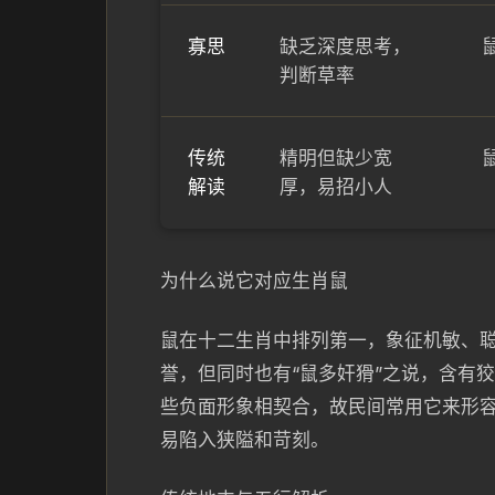
寡思
缺乏深度思考，
判断草率
传统
精明但缺少宽
解读
厚，易招小人
为什么说它对应生肖鼠
鼠在十二生肖中排列第一，象征机敏、
誉，但同时也有“鼠多奸猾”之说，含有
些负面形象相契合，故民间常用它来形
易陷入狭隘和苛刻。