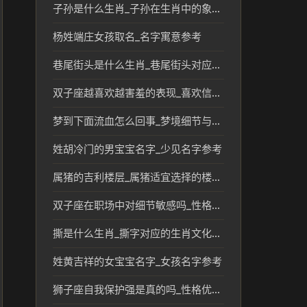
子孙是什么生肖_子孙在生肖中的象征与传统分析
杨姓端庄女孩取名_名字寓意参考
巷尾街头是什么生肖_巷尾街头对应的生肖文化解读
双子座越喜欢越害羞的表现_喜欢信号参考
梦到下面流血怎么回事_梦境细节与压力线索
姓胡冷门的男宝宝名字_少见名字参考
属猪的吉利楼层_属猪适宜选择的楼层风水与寓意
双子座在职场中对细节敏感吗_性格短板分析
撕是什么生肖_撕字对应的生肖文化解读
姓黄吉祥的女宝宝名字_女孩名字参考
狮子座自我保护强是真的吗_性格优势解析