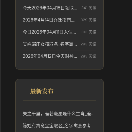
今天2026年04月18日领取结婚证老黄历不适合吗_领证日期参考
341 阅读
2026年4月14日乔迁指南_搬家择日参考
329 阅读
今日2026年04月11日入住新居老黄历不适宜吗_搬家择日参考
313 阅读
吴姓端庄女孩取名_名字寓意参考
293 阅读
2026年04月12日今天财神在哪个吉位_财神方位参考
283 阅读
最新发布
失之千里，差若毫厘是什么生肖_差之毫厘失之千里对应生肖分析
陈姓有寓意宝宝取名_名字寓意参考