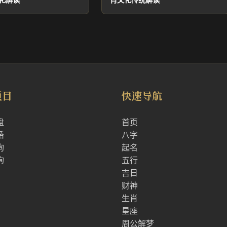
项目
快速导航
盘
首页
婚
八字
询
起名
询
五行
吉日
财神
生肖
星座
周公解梦