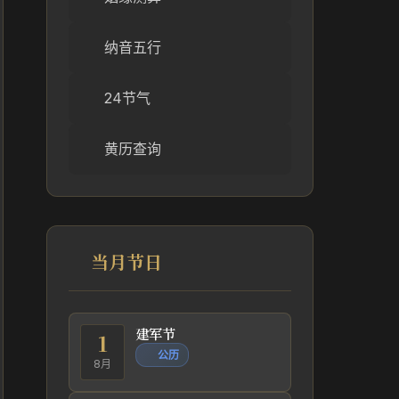
纳音五行
24节气
黄历查询
当月节日
建军节
1
公历
8月