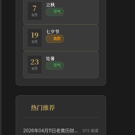
立秋
7
节气
8月
七夕节
19
农历
8月
处暑
23
节气
8月
热门推荐
2026年04月11日老黄历财神方位_财神方位与供奉讲究
372 阅读