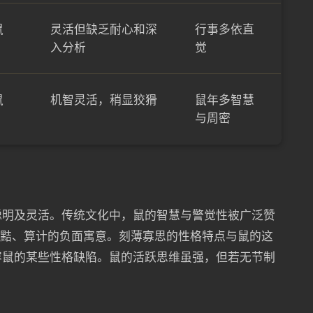
鼠
灵活但缺乏耐心和深
行事多依直
入分析
觉
鼠
机智灵活，稍显狡猾
鼠年多智慧
与周密
聪明及灵活。传统文化中，鼠的智慧与警觉性被广泛赞
狡黠、算计的负面寓意。刻薄寡思的性格特点与鼠的这
容鼠的某些性格缺陷。鼠的活跃思维虽强，但若无节制