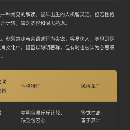
是一种常见的解读。鼠年出生的人机智灵活，但若性格
斤斤计较，缺乏宽容和深思熟虑。
思。刻薄意味着言语或行为尖锐，容易伤人；寡思则是
生肖文化中，鼠虽以聪明著称，但有时也被认为心思细
思。
关联
性格特征
民俗象征
生肖
鼠
精明但易斤斤计较、
警觉性高，
缺乏包容心
善于算计