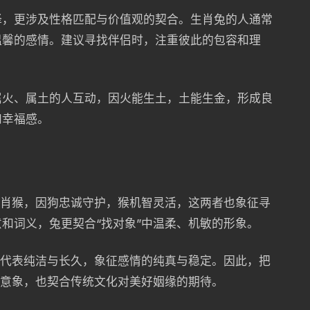
择，更涉及性格匹配与价值观的契合。生肖兔的人通常
温馨的感情。建议寻找伴侣时，注重彼此的包容和理
属火、属土的人互动，因火能生土，土能生金，形成良
和幸福感。
生肖猴，因狗忠诚守护，猴机智灵活，这两者也象征寻
和词义，兔更契合“找对象”中温柔、机敏的形象。
，代表纯洁与长久，象征感情的纯真与稳定。因此，把
字意象，也契合传统文化对美好姻缘的期待。