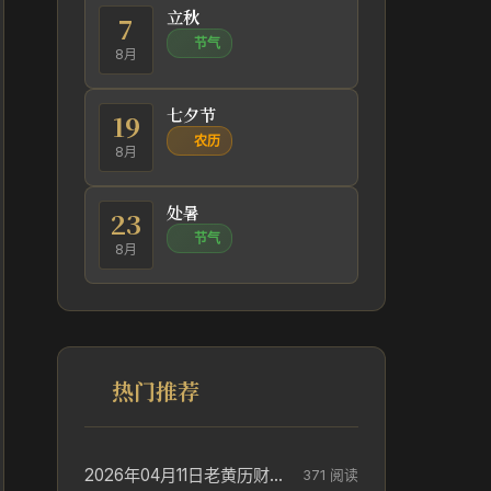
立秋
7
节气
8月
七夕节
19
农历
8月
处暑
23
节气
8月
热门推荐
2026年04月11日老黄历财神方位_财神方位与供奉讲究
371 阅读