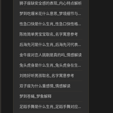
狮子座缺安全感的表现_内心特点解析
梦到吃爆米花什么意思_梦境细节与生活参考
性急口快是什么生肖_性急口快性格对应的生肖文化解读
陈姓简单男宝宝取名_名字寓意参考
后海先河是什么生肖_后海先河代表的生肖及文化解读
金牛座对恋人挑剔是真的吗_情感解读
兔头虎身是什么生肖_兔头虎身在生肖中的象征意义解析
刘姓好听男孩取名_名字寓意参考
双子座为什么重感情_情感解读
梦到苍蝇_梦象解释
足蹈手舞是什么生肖_足蹈手舞对应生肖及文化含义解析