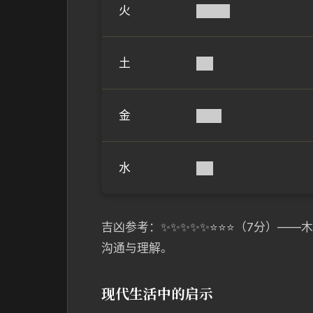
火
████
土
██
金
███
水
██
吉凶参考：✨✨✨✨✨⭐⭐⭐（7分）—
沟通与理解。
现代生活中的启示