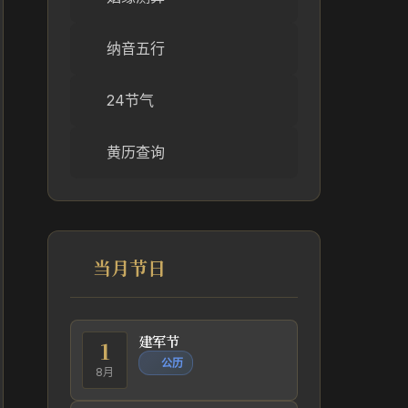
纳音五行
24节气
黄历查询
当月节日
建军节
1
公历
8月