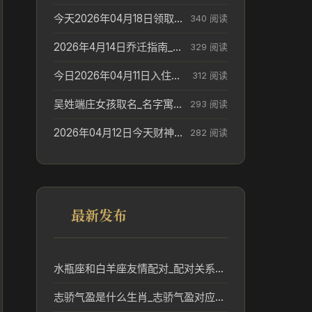
今天2026年04月18日领取结婚证老黄历不适合吗_领证日期参考
340 阅读
2026年4月14日乔迁指南_搬家择日参考
329 阅读
今日2026年04月11日入住新居老黄历不适宜吗_搬家择日参考
312 阅读
吴姓端庄女孩取名_名字寓意参考
293 阅读
2026年04月12日今天财神在哪个吉位_财神方位参考
282 阅读
最新发布
水瓶座和白羊座友情配对_配对关系解读
志骄气盈是什么生肖_志骄气盈对应生肖文化解读