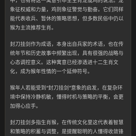
中，也有将这一寓意引申至生肖龙或鸡的说法。龙
象征权威和力量，鸡则象征警觉与勤奋。它们同样
能代表收兵、暂休的策略思想，但多数民俗中仍以
猴为主流推荐生肖。
封刀挂剑作为成语，本身出自兵家的术语，也在传
统年节和历史故事中频繁出现，具有很强的战略与
心态调控意义。这种寓意已经渗透进十二生肖文
化，成为猴年性情的一个延伸符号。
猴年人若能受到“封刀挂剑”意象的启发，在复杂环
境中保持冷静机敏，懂得时机与策略的平衡，会更
加得心应手。
封刀挂剑多指生肖猴，在传统文化里这代表着智慧
和策略的积蓄与调整，是提醒聪明的人懂得收敛锋