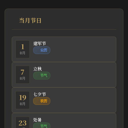
当月节日
建军节
1
公历
8月
立秋
7
节气
8月
七夕节
19
农历
8月
处暑
23
节气