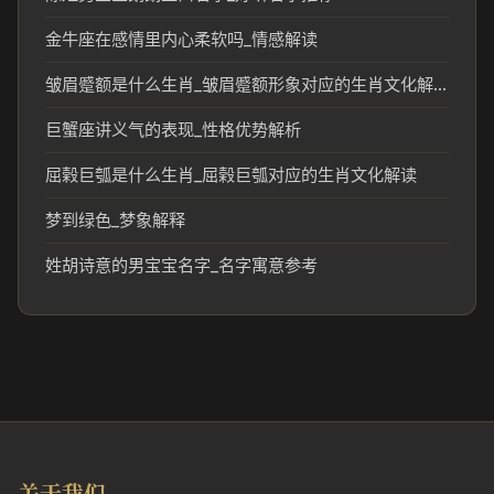
金牛座在感情里内心柔软吗_情感解读
皱眉蹙额是什么生肖_皱眉蹙额形象对应的生肖文化解读
巨蟹座讲义气的表现_性格优势解析
屈榖巨瓠是什么生肖_屈榖巨瓠对应的生肖文化解读
梦到绿色_梦象解释
姓胡诗意的男宝宝名字_名字寓意参考
关于我们