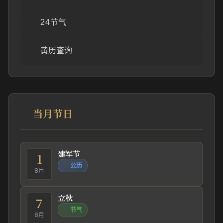
24节气
黄历查询
当月节日
建军节
1
公历
8月
立秋
7
节气
8月