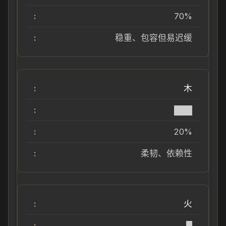
70%
稳重、包容但易迟缓
木
███
20%
柔韧、依赖性
火
█