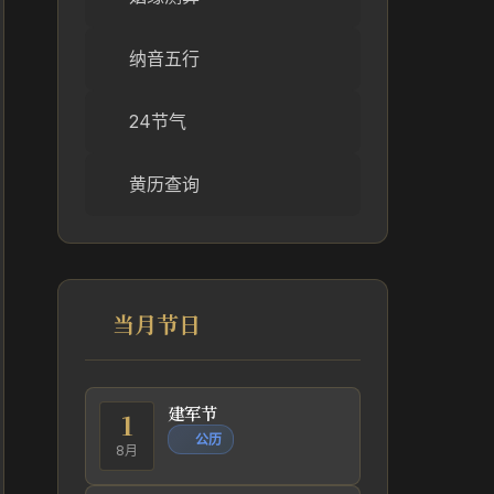
纳音五行
24节气
黄历查询
当月节日
建军节
1
公历
8月