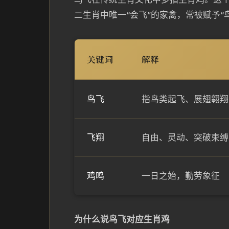
二生肖中唯一“会飞”的家禽，常被赋予“
关键词
解释
鸟飞
指鸟类起飞、展翅翱翔
飞翔
自由、灵动、突破束缚
鸡鸣
一日之始，勤劳象征
为什么说鸟飞对应生肖鸡