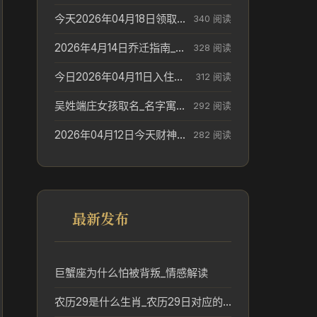
今天2026年04月18日领取结婚证老黄历不适合吗_领证日期参考
340 阅读
2026年4月14日乔迁指南_搬家择日参考
328 阅读
今日2026年04月11日入住新居老黄历不适宜吗_搬家择日参考
312 阅读
吴姓端庄女孩取名_名字寓意参考
292 阅读
2026年04月12日今天财神在哪个吉位_财神方位参考
282 阅读
最新发布
巨蟹座为什么怕被背叛_情感解读
农历29是什么生肖_农历29日对应的生肖及民俗解析