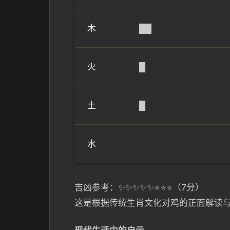
木
██
火
█
土
█
水
吉凶参考：✨✨✨✨✨⭐⭐⭐（7分）
这是根据传统生肖文化对鸡的正面解读