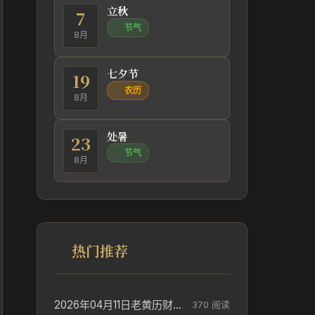
立秋
7
节气
8月
七夕节
19
农历
8月
处暑
23
节气
8月
热门推荐
2026年04月11日老黄历财神方位_财神方位与供奉讲究
370 阅读