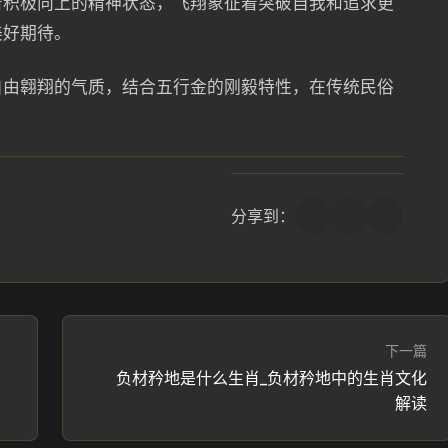
着积极向上的精神状态，飞翔象征着突破自我和追求更
美好期待。
自由翱翔的气质，结合五行金的刚毅特性，在传统民俗
分享到：
下一篇
负材矜地是什么生肖_负材矜地中的生肖文化
解读