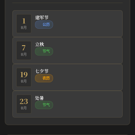
建军节
1
公历
8月
立秋
7
节气
8月
七夕节
19
农历
8月
处暑
23
节气
8月