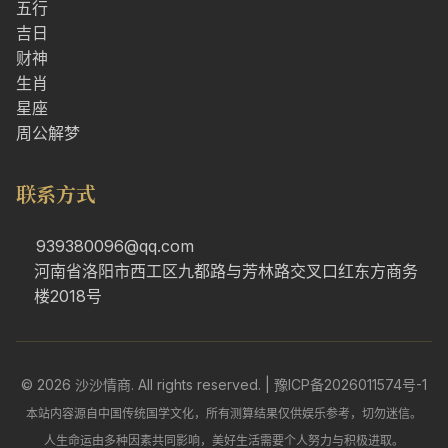
五行
吉日
财神
生肖
星座
周公解梦
联系方式
939380096@qq.com
河南省洛阳市西工区九都路与芳林路交叉口红东方商务
楼2018号
© 2026 沙沙情商. All rights reserved. |
豫ICP备2026011574号-1
本站内容源自中国传统国学文化，所有测算结果仅供娱乐参考，切勿迷信。
人生命运由多种因素共同影响，美好生活需要个人努力与积极进取。