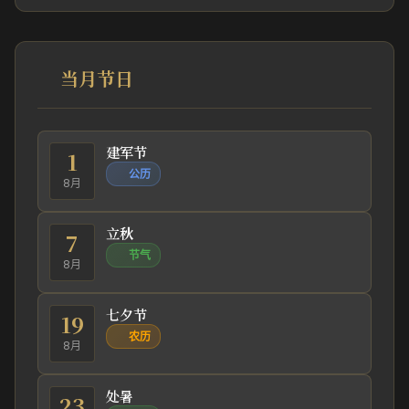
当月节日
建军节
1
公历
8月
立秋
7
节气
8月
七夕节
19
农历
8月
处暑
23