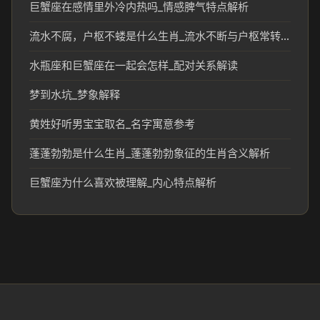
巨蟹座在感情里外冷内热吗_情感脾气特点解析
流水不腐，户枢不蝼是什么生肖_流水不断与户枢常转对应的生肖文化解读
水瓶座和巨蟹座在一起会怎样_配对关系解读
梦到水坑_梦象解释
黄姓好听男宝宝取名_名字寓意参考
蓬蓬勃勃是什么生肖_蓬蓬勃勃象征的生肖含义解析
巨蟹座为什么喜欢被理解_内心特点解析