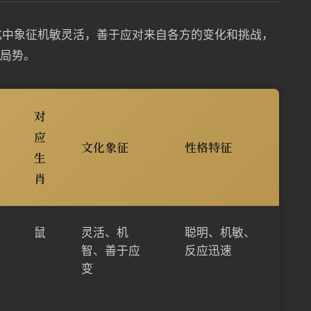
化中象征机敏灵活，善于应对来自各方的变化和挑战，
变局势。
对
应
文化象征
性格特征
生
肖
鼠
灵活、机
聪明、机敏、
智、善于应
反应迅速
变