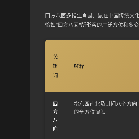
四方八面多指生肖鼠。鼠在中国传统文
恰如“四方八面”所形容的广泛方位和多
关
键
解释
词
四
指东西南北及其间八个方向
方
的全方位覆盖
八
面