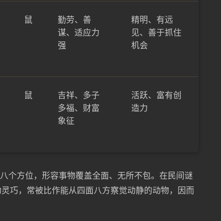
鼠
勤劳、善
精明、有远
谋、适应力
见、善于抓住
强
机会
鼠
吉祥、多子
活跃、富有创
多福、财富
造力
象征
间八个方位，形容事物覆盖全面、无所不包。在民间谜
动灵巧，常被比作能从四面八方察觉动静的动物，因而