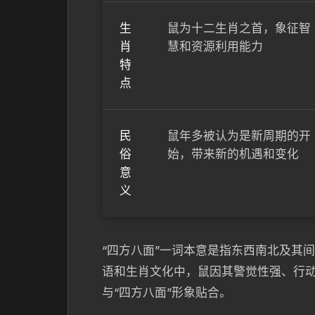
生
鼠为十二生肖之首，象征智
肖
慧和资源利用能力
特
点
民
鼠年多被认为是新周期的开
俗
始，带来新的机遇和变化
意
义
“四方八面”一词本意是指东西南北及其
语和生肖文化中，鼠因其警觉性强、行
与“四方八面”形象贴合。