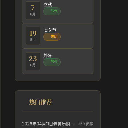
立秋
7
节气
8月
七夕节
19
农历
8月
处暑
23
节气
8月
热门推荐
2026年04月11日老黄历财神方位_财神方位与供奉讲究
369 阅读