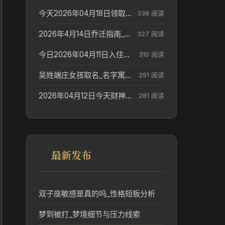
今天2026年04月18日领取结婚证老黄历不适合吗_领证日期参考
338 阅读
2026年4月14日乔迁指南_搬家择日参考
327 阅读
今日2026年04月11日入住新居老黄历不适宜吗_搬家择日参考
310 阅读
吴姓端庄女孩取名_名字寓意参考
291 阅读
2026年04月12日今天财神在哪个吉位_财神方位参考
281 阅读
最新发布
双子座敏感是真的吗_性格短板分析
梦到被打_梦境细节与压力线索