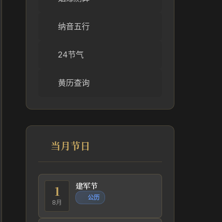
纳音五行
24节气
黄历查询
当月节日
建军节
1
公历
8月