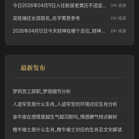
今日2026年04月11日入住新居老黄历不适宜吗_搬家择日参考
310 阅读
吴姓端庄女孩取名_名字寓意参考
291 阅读
2026年04月12日今天财神在哪个吉位_财神方位参考
281 阅读
最新发布
梦到员工辞职_梦境细节分析
人迹罕至是什么生肖_人迹罕至的环境对应生肖分析
金牛座在感情里越生气越沉默吗_情感脾气特点解析
椎牛飨士是什么生肖_椎牛飨士对应的生肖及文化解读