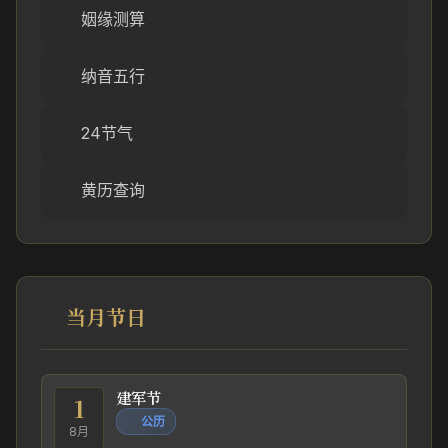
姻缘测算
纳音五行
24节气
黄历查询
当月节日
建军节
1
公历
8月