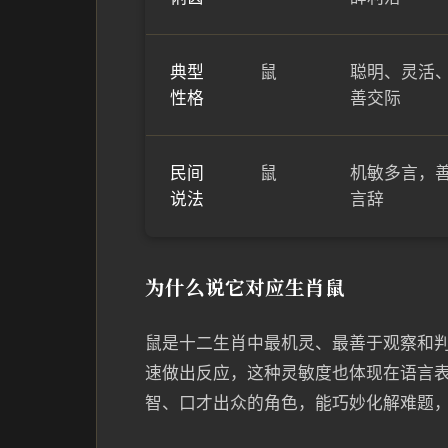
典型
鼠
聪明、灵活
性格
善交际
民间
鼠
机敏多言，
说法
言辞
为什么说它对应生肖鼠
鼠是十二生肖中最机灵、最善于观察和
速做出反应，这种灵敏度也体现在语言
智、口才出众的角色，能巧妙化解难题