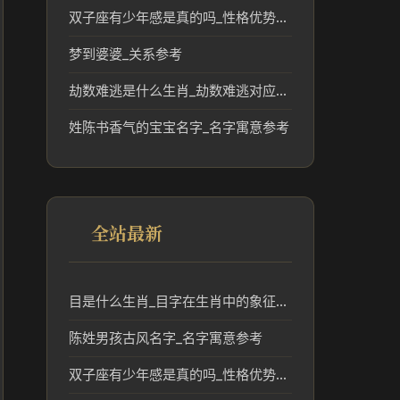
双子座有少年感是真的吗_性格优势解析
梦到婆婆_关系参考
劫数难逃是什么生肖_劫数难逃对应的生肖及传统含义解析
姓陈书香气的宝宝名字_名字寓意参考
全站最新
目是什么生肖_目字在生肖中的象征与文化解析
陈姓男孩古风名字_名字寓意参考
双子座有少年感是真的吗_性格优势解析