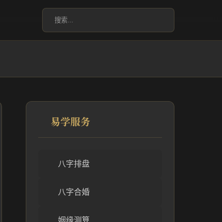
易学服务
八字排盘
八字合婚
姻缘测算