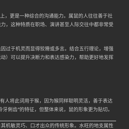
才上，更是一种综合的沟通能力。属鼠的人往往善于社
能力，这种特质在职场、演讲甚至人际交往中都非常受
免因过于机灵而显得狡猾或多言。结合五行理论，增强
运动）可以提升决断力和表达感染力，帮助更好地发挥
也有人将此词用于猴，因为猴同样聪明灵活，善于表达
伶牙俐齿”的特征，但整体来说，鼠的形象更为贴切。
自其机敏灵巧、口才出众的传统形象。水旺的地支属性