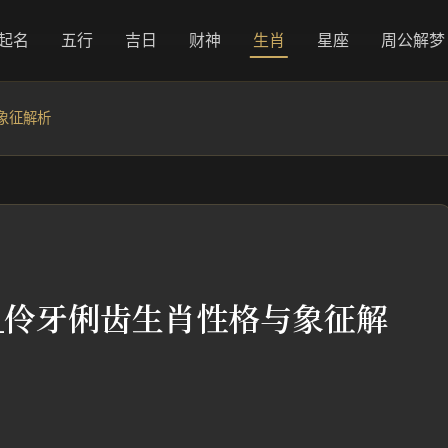
起名
五行
吉日
财神
生肖
星座
周公解梦
象征解析
_伶牙俐齿生肖性格与象征解