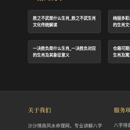
胜之不武是什么生肖_胜之不武生肖
绚丽多彩
文化传统解读
的生肖文
一决胜负是什么生肖_一决胜负对应
仓箱可期
的生肖及其象征意义
生肖及寓
关于我们
服务
八字排
沙沙情商风水命理网，专业讲解八字