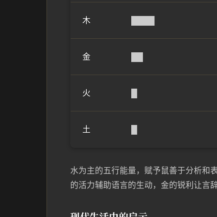
木
████
金
██
火
█
土
█
水为主的五行能量，赋予鼠善于分析和表
的活力辅助语言的生动，金的锐利让言
现代生活中的启示