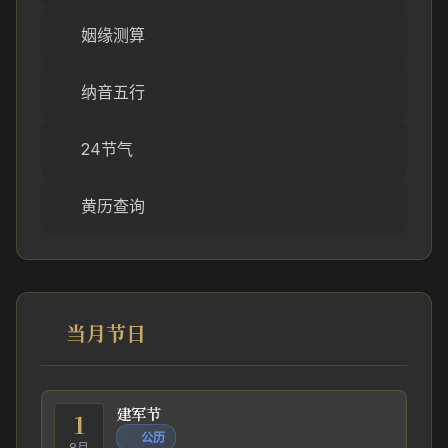
姻缘测算
纳音五行
24节气
黄历查询
当月节日
建军节
1
公历
8月