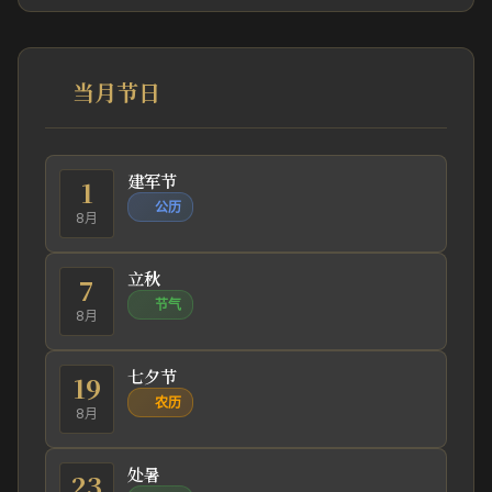
当月节日
建军节
1
公历
8月
立秋
7
节气
8月
七夕节
19
农历
8月
处暑
23