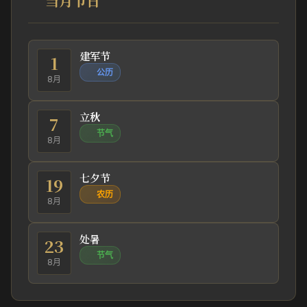
当月节日
建军节
1
公历
8月
立秋
7
节气
8月
七夕节
19
农历
8月
处暑
23
节气
8月