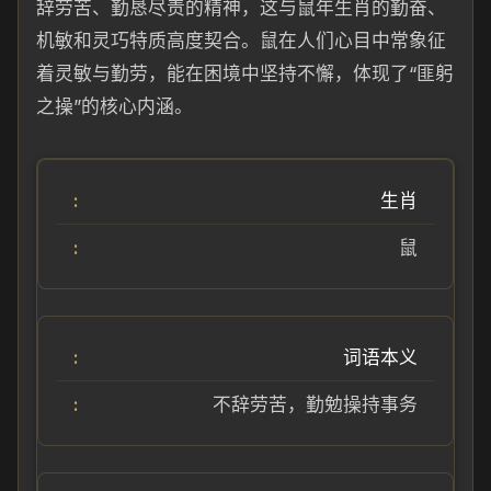
辞劳苦、勤恳尽责的精神，这与鼠年生肖的勤奋、
机敏和灵巧特质高度契合。鼠在人们心目中常象征
着灵敏与勤劳，能在困境中坚持不懈，体现了“匪躬
之操”的核心内涵。
生肖
鼠
词语本义
不辞劳苦，勤勉操持事务