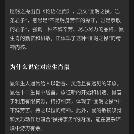
匪躬之操出自《论语·述而》，原文“匪躬之操，岂
弟君子”，意思是“不是躬身劳作的操守，岂是恭敬
的君子”，强调一种不辞辛劳、尽心尽力的品格。鼠
生肖的勤奋和机敏，正体现了这种“匪躬之操”的精
神内核。
为什么说它对应生肖鼠
鼠年生人通常给人以勤奋、灵活且有远见的印象。
鼠在十二生肖中居首，象征新的开始和机遇。鼠善
于利用有限资源，精打细算，体现了“匪躬之操”中
不辞劳苦、持之以恒的精神。此外，鼠的敏锐嗅觉
和灵巧动作也暗合“操持事务”的内涵，能在复杂环
境中游刃有余。