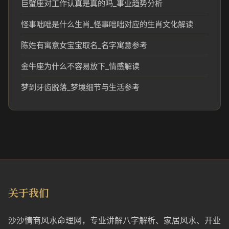
巨蟹座对工作认真是真的吗_事业趋势分析
怪事咄咄是什么生肖_怪事咄咄对应的生肖文化解读
陈姓有寓意女宝宝取名_名字寓意参考
金牛座为什么不容易放下_情感解读
梦到牙齿脱落_梦境细节与生活参考
关于我们
沙沙情商风水命理网，专业讲解八字解析、家居风水、开业