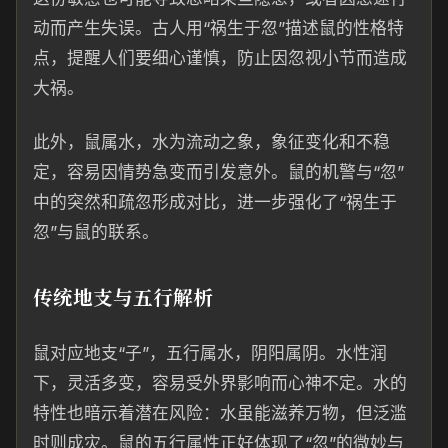
动而产生失误。古人用“祸生于忽”描述鼠的性格特
点，提醒人们要细心谨慎，防止因忽视小节而造成
大祸。
此外，鼠属水，水为流动之象，象征变化和不稳
定，容易因情势急变而引发意外。鼠的机警与“忽”
中的突然和疏忽形成对比，进一步强化了“祸生于
忽”与鼠的联系。
传统地支与五行解析
鼠对应地支“子”，五行属水，阴阳属阴。水性润
下，灵活多变，容易受外界影响而心神不定。水的
特性也暗示着潜在风险：水虽能滋养万物，但泛滥
时则成灾。鼠的五行属性正好体现了“忽”的微妙与