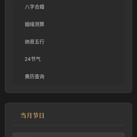
八字合婚
姻缘测算
纳音五行
24节气
黄历查询
当月节日