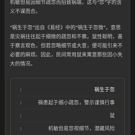
机敏但易因细节疏忽而招致祸端，这与“忽”字的含
义不谋而合。
“祸生于忽”出自《易经》中的“祸生于忽微”，意思
是灾祸往往起于细微的疏忽和不察。鼠性聪明，善
于察言观色，但若忽略细节或大意，便可能引来不
必要的麻烦。因此，民间常用鼠来寓意那些因小失
大的情况。
祸生于忽
祸患起于细小疏忽，警示谨慎行事
鼠
机敏但易忽视细节，潜藏风险