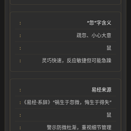
“忽”字含义
疏忽、小心大意
鼠
灵巧快速，反应敏捷但可能急躁
易经来源
《易经·系辞》“祸生于忽微，悔生于得失”
鼠
警示防微杜渐，重视细节管理