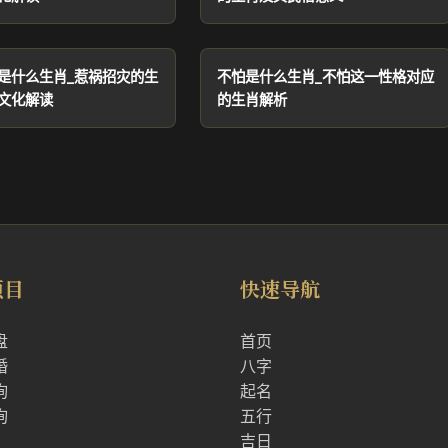
是什么生肖_惹祸招灾的生
不怕是什么生肖_不怕这一性格对应
文化解读
的生肖解析
项目
快速导航
盘
首页
婚
八字
询
起名
询
五行
吉日