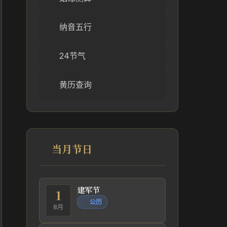
纳音五行
24节气
黄历查询
当月节日
建军节
1
公历
8月