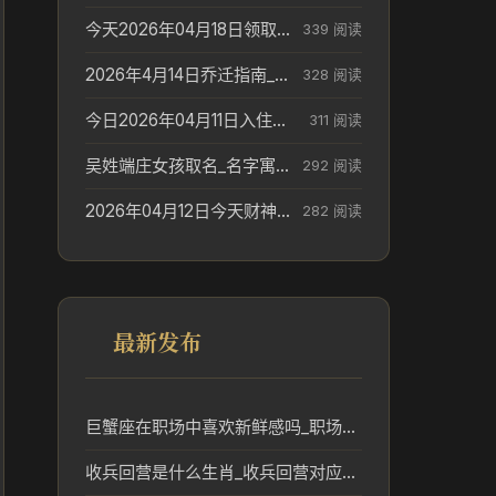
今天2026年04月18日领取结婚证老黄历不适合吗_领证日期参考
339 阅读
2026年4月14日乔迁指南_搬家择日参考
328 阅读
今日2026年04月11日入住新居老黄历不适宜吗_搬家择日参考
311 阅读
吴姓端庄女孩取名_名字寓意参考
292 阅读
2026年04月12日今天财神在哪个吉位_财神方位参考
282 阅读
最新发布
巨蟹座在职场中喜欢新鲜感吗_职场新鲜感与事业趋势
收兵回营是什么生肖_收兵回营对应的生肖及其民俗意义