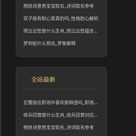
杨姓诗意男宝宝取名_诗词取名参考
双子座有耐心是真的吗_性格耐心解析
雨泣云愁是什么生肖_雨泣云愁蕴含的生肖文化解读
梦到蛇什么预兆_梦象解释
全站最新
巨蟹座在职场中喜欢新鲜感吗_职场新鲜感与事业趋势
收兵回营是什么生肖_收兵回营对应的生肖及其民俗意义
杨姓诗意男宝宝取名_诗词取名参考