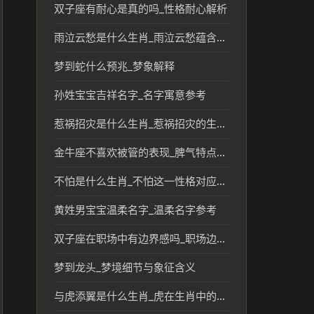
双子座有耐心是真的吗_性格耐心解析
雨泣云愁是什么生肖_雨泣云愁蕴含的生肖文化解读
梦到蛇什么预兆_梦象解释
孙姓宝宝吉祥名字_名字寓意参考
惹祸招灾是什么生肖_惹祸招灾的生肖及民俗文化解读
金牛座不喜欢被管的表现_脾气特点解析
不怕是什么生肖_不怕这一性格对应的生肖解析
黄姓男宝宝温柔名字_温柔名字参考
双子座在职场中有边界感吗_职场边界与性格解析
梦到龙头_梦境细节与象征含义
与虎添翼是什么生肖_虎在生肖中的象征与寓意分析