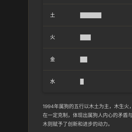
土
██████
火
███
金
██
水
█
1994年属狗的五行以木土为主，木生
在一定克制，体现出属狗人内心的矛盾
木则赋予了创新和进步的动力。