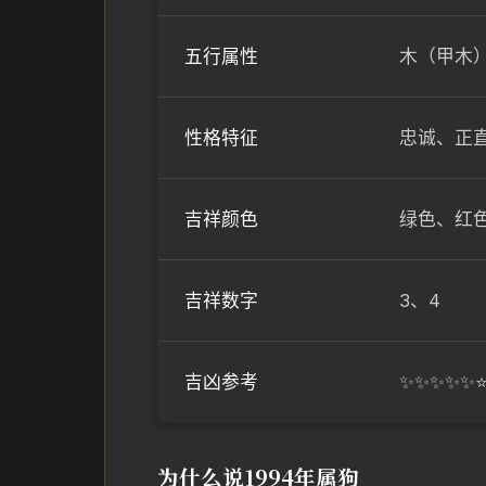
五行属性
木（甲木
性格特征
忠诚、正
吉祥颜色
绿色、红
吉祥数字
3、4
吉凶参考
✨✨✨✨✨
为什么说1994年属狗