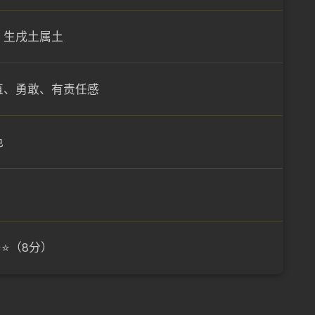
）生戌土属土
直、勇敢、有责任感
色
⭐⭐（8分）