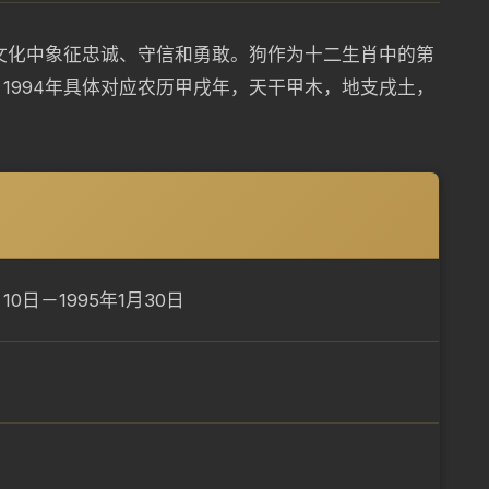
统文化中象征忠诚、守信和勇敢。狗作为十二生肖中的第
1994年具体对应农历甲戌年，天干甲木，地支戌土，
月10日－1995年1月30日