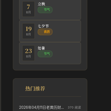
立秋
7
节气
8月
七夕节
19
农历
8月
处暑
23
节气
8月
热门推荐
2026年04月11日老黄历财神方位_财神方位与供奉讲究
370 阅读