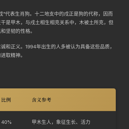
中“戌”代表生肖狗。十二地支中的戌正是狗的代称，因而
天干是甲木，与戌土相生相克关系中，木被土所克，但
温和坚韧的性格。
诚和正义。1994年出生的人多被认为具备这些品质，
和进取精神。
比例
含义参考
40%
甲木生人，象征生长、活力