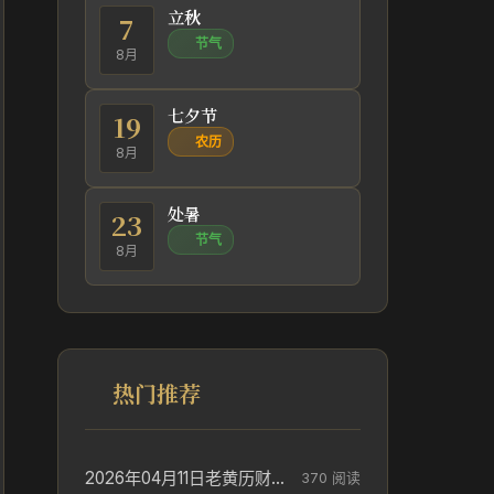
立秋
7
节气
8月
七夕节
19
农历
8月
处暑
23
节气
8月
热门推荐
2026年04月11日老黄历财神方位_财神方位与供奉讲究
370 阅读