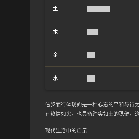
土
██████
木
███
金
██
水
██
信步而行体现的是一种心态的平和与行
有热情如火，也具备踏实如土的稳健，
现代生活中的启示