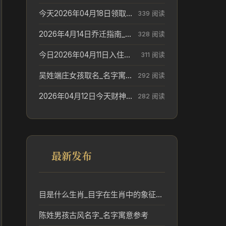
今天2026年04月18日领取结婚证老黄历不适合吗_领证日期参考
339 阅读
2026年4月14日乔迁指南_搬家择日参考
328 阅读
今日2026年04月11日入住新居老黄历不适宜吗_搬家择日参考
311 阅读
吴姓端庄女孩取名_名字寓意参考
292 阅读
2026年04月12日今天财神在哪个吉位_财神方位参考
282 阅读
最新发布
目是什么生肖_目字在生肖中的象征与文化解析
陈姓男孩古风名字_名字寓意参考