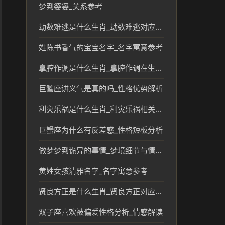
梦到婆婆_关系参考
劫数难逃是什么生肖_劫数难逃对应的生肖及传统含义解析
姓陈书香气的宝宝名字_名字寓意参考
拿腔作调是什么生肖_拿腔作调在生肖文化中的象征意义
巨蟹座讲义气是真的吗_性格优势解析
利灾乐祸是什么生肖_利灾乐祸相关生肖及文化含义解析
巨蟹座为什么有反差感_性格短板分析
做梦梦到诡异的事情_梦境细节与情绪参考
黄姓女孩清雅名字_名字寓意参考
贤良方正是什么生肖_贤良方正对应的生肖及文化含义解析
双子座喜欢被偏爱性格分析_情感解读