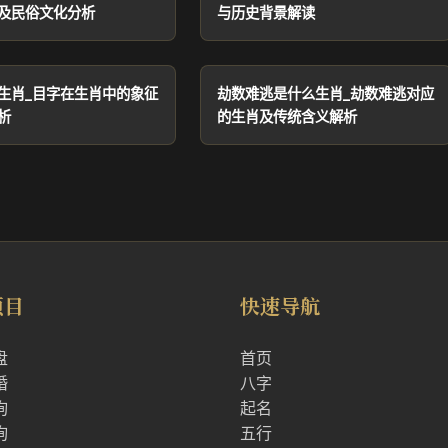
及民俗文化分析
与历史背景解读
生肖_目字在生肖中的象征
劫数难逃是什么生肖_劫数难逃对应
析
的生肖及传统含义解析
项目
快速导航
盘
首页
婚
八字
询
起名
询
五行