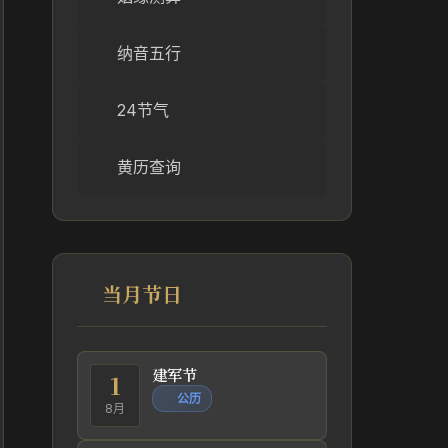
纳音五行
24节气
黄历查询
当月节日
建军节
1
公历
8月