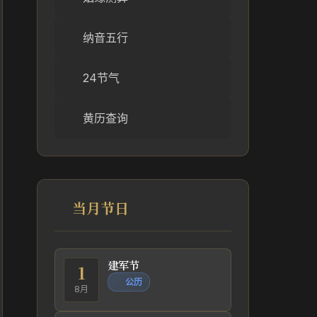
纳音五行
24节气
黄历查询
当月节日
建军节
1
公历
8月