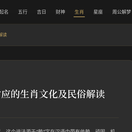
起名
五行
吉日
财神
生肖
星座
周公解梦
解读
对应的生肖文化及民俗解读
。这个说法源于“赖”字在汉语中带有依赖、顽固、机