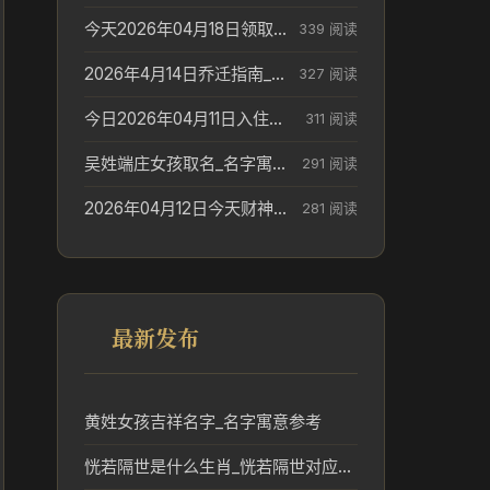
今天2026年04月18日领取结婚证老黄历不适合吗_领证日期参考
339 阅读
2026年4月14日乔迁指南_搬家择日参考
327 阅读
今日2026年04月11日入住新居老黄历不适宜吗_搬家择日参考
311 阅读
吴姓端庄女孩取名_名字寓意参考
291 阅读
2026年04月12日今天财神在哪个吉位_财神方位参考
281 阅读
最新发布
黄姓女孩吉祥名字_名字寓意参考
恍若隔世是什么生肖_恍若隔世对应的传统生肖文化解读