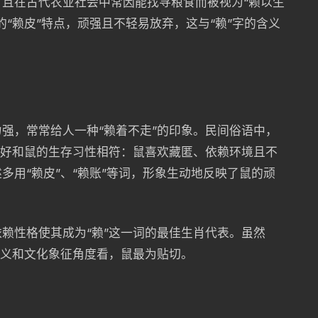
且在古代农业社会中常因能找寻粮食而被视为“赖以生
“赖皮”特点，顽强且不轻易放弃，这与“赖”字的含义
强，常常给人一种“赖着不走”的印象。民间俗语中，
恰好和鼠的生存习性相符：鼠喜欢藏匿、依赖环境且不
多用“赖皮”、“赖账”等词，形象生动地反映了鼠的顽
赖性格使其成为“赖”这一词的最佳生肖代表。虽然
词义和文化象征角度看，鼠最为贴切。