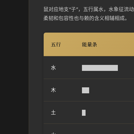
鼠对应地支“子”，五行属水，水象征流
柔韧和包容性也与赖的含义相辅相成。
五行
能量条
水
██████████
木
██
土
█