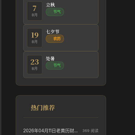
立秋
7
节气
8月
七夕节
19
农历
8月
处暑
23
节气
8月
热门推荐
2026年04月11日老黄历财神方位_财神方位与供奉讲究
369 阅读