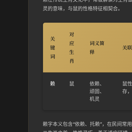
灵的意味，与鼠的性格特征相契合。
对
关
应
词义简
键
关
生
释
词
肖
赖
鼠
依赖、
鼠
顽固、
存
机灵
赖字本义包含“依赖、托赖”，在民间常