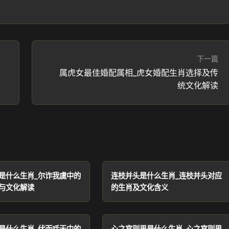
下一篇
生
属虎女最佳婚配属相_虎女婚配生肖选择及传
统文化解读
是什么生肖_尔诈我虞中的
连枝并头是什么生肖_连枝并头对应
与文化解读
的生肖及文化含义
是什么生肖_伏而咶天中的
心之官则思是什么生肖_心之官则思