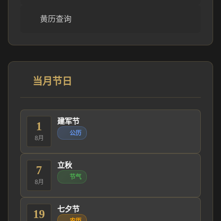
黄历查询
当月节日
建军节
1
公历
8月
立秋
7
节气
8月
七夕节
19
农历