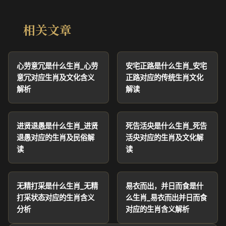
相关文章
心劳意冗是什么生肖_心劳
安宅正路是什么生肖_安宅
意冗对应生肖及文化含义
正路对应的传统生肖文化
解析
解读
进贤退愚是什么生肖_进贤
死告活央是什么生肖_死告
退愚对应的生肖及民俗解
活央对应的生肖及文化解
读
读
无精打采是什么生肖_无精
易衣而出，并日而食是什
打采状态对应的生肖含义
么生肖_易衣而出并日而食
分析
对应的生肖含义解析