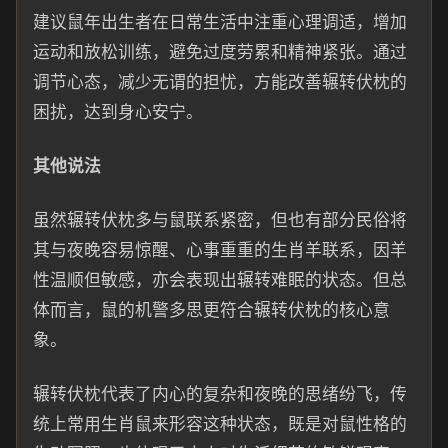
建议鼠年出生者在日常生活中注重心理调适，增加
运动和放松训练，避免过度劳累和精神紧张。通过
调节心态，减少无谓的担忧，方能改善辗转伏枕的
困扰，达到身心安宁。
其他说法
虽然辗转伏枕多与鼠联系紧密，但也有部分民俗将
其与夜晚容易惊醒、心事重重的生肖羊联系，因羊
性温顺但敏感，亦会表现出辗转难眠的状态。但总
体而言，鼠的机警多思更符合辗转伏枕的核心意
象。
辗转伏枕代表了内心的复杂和夜晚的思绪纷飞，传
统上常用生肖鼠来形容这种状态，既是对鼠性格的