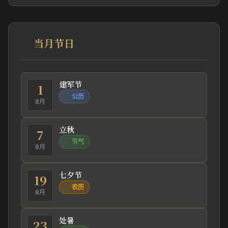
当月节日
建军节
1
公历
8月
立秋
7
节气
8月
七夕节
19
农历
8月
处暑
23