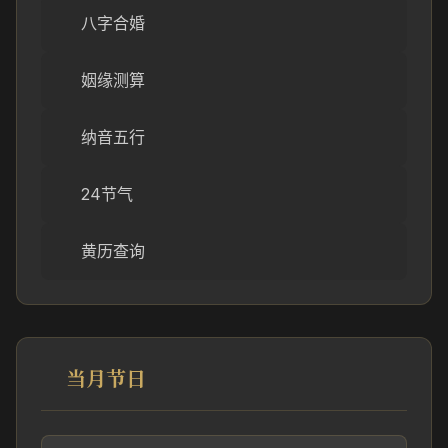
八字合婚
姻缘测算
纳音五行
24节气
黄历查询
当月节日