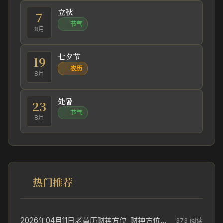
立秋
7
节气
8月
七夕节
19
农历
8月
处暑
23
节气
8月
热门推荐
2026年04月11日老黄历财神方位_财神方位与供奉讲究
373 阅读