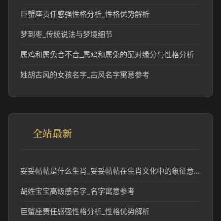
巨蟹座责任感强性格分析_性格优势解析
梦到枣_传统说法与梦境细节
属鸡和属兔合不合_属鸡和属兔的配对缘分与性格分析
姓胡古风的女孩名字_古风名字寓意参考
全站最新
妥妥帖帖是什么生肖_妥妥帖帖在生肖文化中的象征意义
胡姓宝宝高级感名字_名字寓意参考
巨蟹座责任感强性格分析_性格优势解析