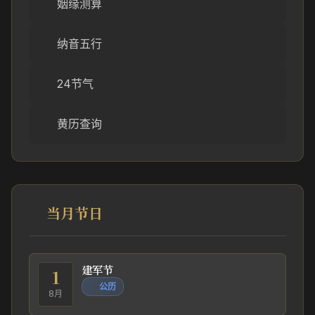
姻缘测算
纳音五行
24节气
黄历查询
当月节日
建军节
1
公历
8月