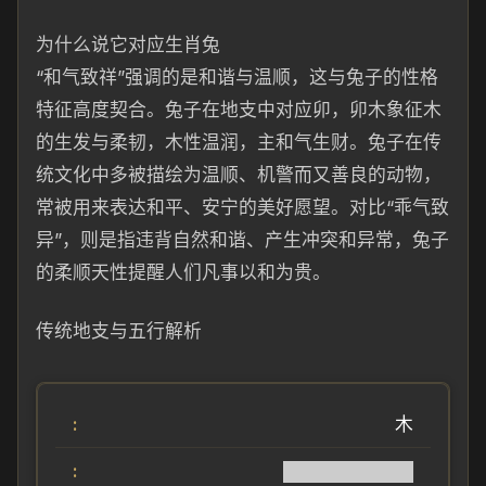
为什么说它对应生肖兔
“和气致祥”强调的是和谐与温顺，这与兔子的性格
特征高度契合。兔子在地支中对应卯，卯木象征木
的生发与柔韧，木性温润，主和气生财。兔子在传
统文化中多被描绘为温顺、机警而又善良的动物，
常被用来表达和平、安宁的美好愿望。对比“乖气致
异”，则是指违背自然和谐、产生冲突和异常，兔子
的柔顺天性提醒人们凡事以和为贵。
传统地支与五行解析
木
██████████