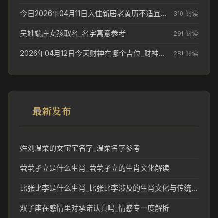
今日2026年04月11日入住新居老黄历不适宜吗_搬家择日参考
310 阅读
吴姓端庄女孩取名_名字寓意参考
291 阅读
2026年04月12日今天财神在哪个吉位_财神方位参考
281 阅读
最新发布
姓刘温柔的女宝宝名字_温柔名字参考
茕茕孑立是什么生肖_茕茕孑立的生肖文化解读
比张比李是什么生肖_比张比李涉及的生肖文化与传统解读
双子座在感情里对承诺认真吗_情感专一度解析