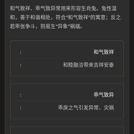
和气致祥、乖气致异常用来形容生肖兔。兔性温
和，善于和谐相处，符合“和气致祥”的寓意；反之
若乖张争斗，则易生“异象”祸端。
和气致祥
和睦融洽带来吉祥安泰
乖气致异
乖戾之气引发异常、灾祸