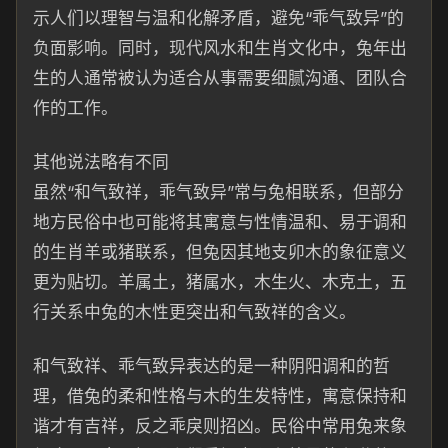
示人们以理智与温和化解矛盾，避免“乖气致异”的
负面影响。同时，现代风水和生肖文化中，兔年出
生的人通常被认为适合从事需要细腻沟通、团队合
作的工作。
其他说法略有不同
虽然“和气致祥，乖气致异”常与兔相联系，但部分
地方民俗中也可能将其寓意与性情温和、易于调和
的生肖羊或猪联系，但兔因其地支卯木的象征意义
更为贴切。羊属土，猪属水，木生火、木克土，五
行关系中兔的木性更突出和气致祥的含义。
和气致祥、乖气致异表达的是一种阴阳调和的哲
理，借兔的柔和性格与木的生发特性，寓意保持和
谐才有吉祥，反之乖戾则招凶。民俗中常用兔来象