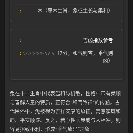
木（属木生肖，象征生长与柔和）
吉凶指数参考
✨✨✨✨✨⭐⭐⭐（7分，和气则吉，乖气则
凶）
兔在十二生肖中代表温和与机敏，性格中带有柔顺
与善解人意的特质，正符合“和气致祥”的内涵。古
代民俗中，兔被视为吉祥安康的象征，寓意家庭和
睦、平安顺遂。反之，若心性乖戾或与人相冲，则
容易招致不利，形成“乖气致异”之象。