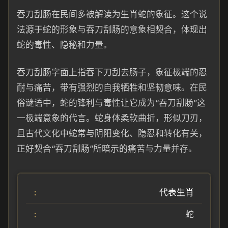
吞刀刮肠在民间多被解读为生肖蛇的象征。这个说
法源于蛇的形象与吞刀刮肠的意象相契合，体现出
蛇的毒性、隐秘和力量。
吞刀刮肠字面上指吞下刀刮去肠子，象征极端的忍
耐与痛苦，带有强烈的自我牺牲和坚韧意味。在民
俗谜语中，蛇的锋利与毒性让它成为“吞刀刮肠”这
一极端意象的代言。蛇身体柔软曲折，形似刀刃，
且古代文化中蛇常与阴阳变化、隐忍和转化有关，
正好契合“吞刀刮肠”所暗示的痛苦与力量并存。
代表生肖
蛇