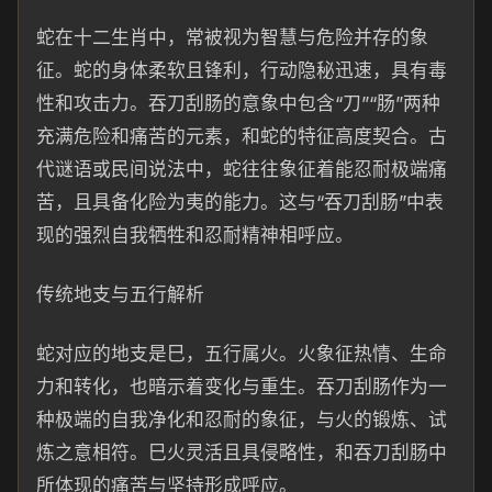
蛇在十二生肖中，常被视为智慧与危险并存的象
征。蛇的身体柔软且锋利，行动隐秘迅速，具有毒
性和攻击力。吞刀刮肠的意象中包含“刀”“肠”两种
充满危险和痛苦的元素，和蛇的特征高度契合。古
代谜语或民间说法中，蛇往往象征着能忍耐极端痛
苦，且具备化险为夷的能力。这与“吞刀刮肠”中表
现的强烈自我牺牲和忍耐精神相呼应。
传统地支与五行解析
蛇对应的地支是巳，五行属火。火象征热情、生命
力和转化，也暗示着变化与重生。吞刀刮肠作为一
种极端的自我净化和忍耐的象征，与火的锻炼、试
炼之意相符。巳火灵活且具侵略性，和吞刀刮肠中
所体现的痛苦与坚持形成呼应。