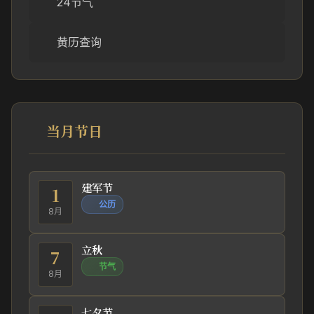
24节气
黄历查询
当月节日
建军节
1
公历
8月
立秋
7
节气
8月
七夕节