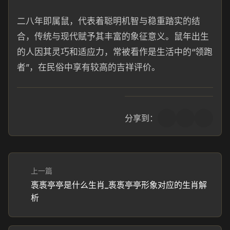
二八年即属鼠，代表着聪明机智与稳重踏实的结
合，传统与现代赋予其丰富的象征意义。鼠年出生
的人因其灵巧和适应力，常被看作是生活中的“领跑
者”，在民俗中享有较高的吉祥评价。
分享到：
上一篇
褭褭亭亭是什么生肖_褭褭亭亭形象对应的生肖解
析