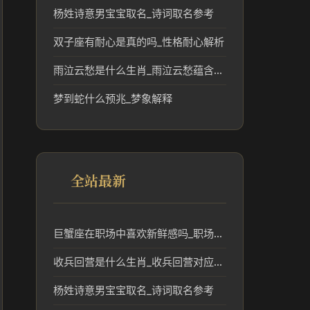
杨姓诗意男宝宝取名_诗词取名参考
双子座有耐心是真的吗_性格耐心解析
雨泣云愁是什么生肖_雨泣云愁蕴含的生肖文化解读
梦到蛇什么预兆_梦象解释
全站最新
巨蟹座在职场中喜欢新鲜感吗_职场新鲜感与事业趋势
收兵回营是什么生肖_收兵回营对应的生肖及其民俗意义
杨姓诗意男宝宝取名_诗词取名参考