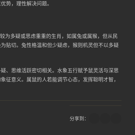
慧优势，理性解决问题。
他较为多疑或思虑重重的生肖，如属兔或属猴，但从民
最为贴切。兔性格温和但少疑虑，猴则机灵但不以多疑
多疑、思维活跃密切相关。水象五行赋予鼠灵活与深思
的象征意义。属鼠的人若能调节心态，发挥聪明才智，
分享到：