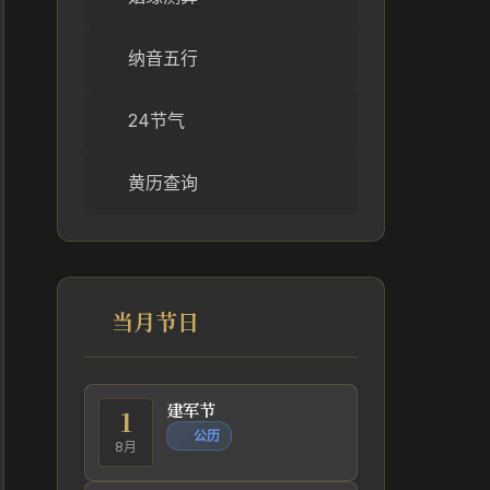
纳音五行
24节气
黄历查询
当月节日
建军节
1
公历
8月