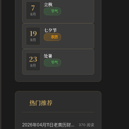
立秋
7
节气
8月
七夕节
19
农历
8月
处暑
23
节气
8月
热门推荐
2026年04月11日老黄历财神方位_财神方位与供奉讲究
370 阅读