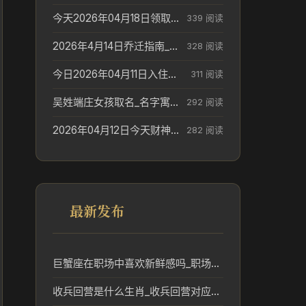
今天2026年04月18日领取结婚证老黄历不适合吗_领证日期参考
339 阅读
2026年4月14日乔迁指南_搬家择日参考
328 阅读
今日2026年04月11日入住新居老黄历不适宜吗_搬家择日参考
311 阅读
吴姓端庄女孩取名_名字寓意参考
292 阅读
2026年04月12日今天财神在哪个吉位_财神方位参考
282 阅读
最新发布
巨蟹座在职场中喜欢新鲜感吗_职场新鲜感与事业趋势
收兵回营是什么生肖_收兵回营对应的生肖及其民俗意义