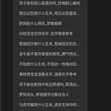
双子座有耐心是真的吗_性格耐心解析
雨泣云愁是什么生肖_雨泣云愁蕴含的生肖文化解读
梦到蛇什么预兆_梦象解释
孙姓宝宝吉祥名字_名字寓意参考
惹祸招灾是什么生肖_惹祸招灾的生肖及民俗文化解读
金牛座不喜欢被管的表现_脾气特点解析
不怕是什么生肖_不怕这一性格对应的生肖解析
黄姓男宝宝温柔名字_温柔名字参考
双子座在职场中有边界感吗_职场边界与性格解析
梦到龙头_梦境细节与象征含义
与虎添翼是什么生肖_虎在生肖中的象征与寓意分析