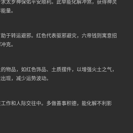
祈求太岁神保佑平安顺利。此举能化解冲煞，获得神灵
祥能量。
有助于转运避邪。红色代表驱邪避灾，六帝钱则寓意招
解冲克。
土的物品，如红色饰品、土质摆件，以增强火土之气，
素出现，减少运势波动。
在工作和人际交往中。多做善事积德，能化解不利影