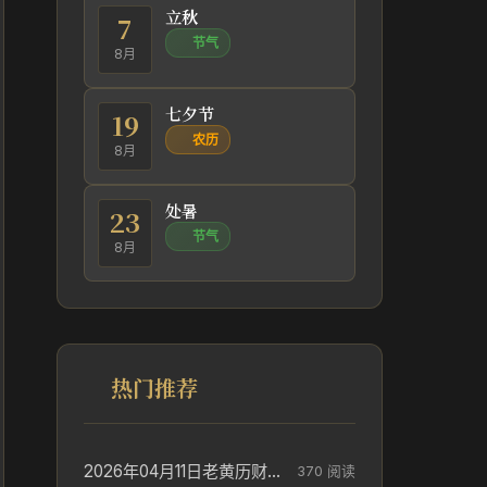
立秋
7
节气
8月
七夕节
19
农历
8月
处暑
23
节气
8月
热门推荐
2026年04月11日老黄历财神方位_财神方位与供奉讲究
370 阅读