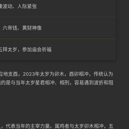
康波动、人际紧张
、六帝钱、黄财神像
五拜太岁，参加庙会祈福
应地支酉，2023年太岁为卯木，酉卯相冲，传统认为
指的是与当年太岁星君相冲、相刑，容易遇到波折和阻
灵，代表当年的主宰力量。属鸡者与太岁卯木相冲，五