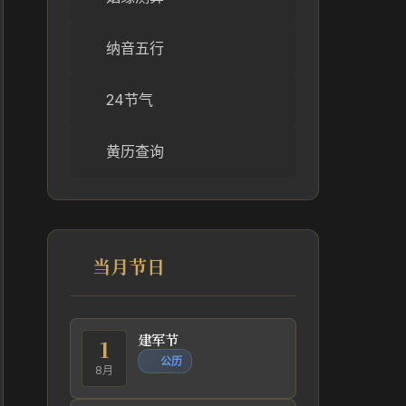
纳音五行
24节气
黄历查询
当月节日
建军节
1
公历
8月