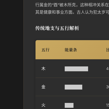
行属金的“酉”被木所克，这种相冲关系
其是健康和事业方面。古人认为犯太岁
传统地支与五行解析
五行
能量条
木
████████
金
██████
3
火
███
1