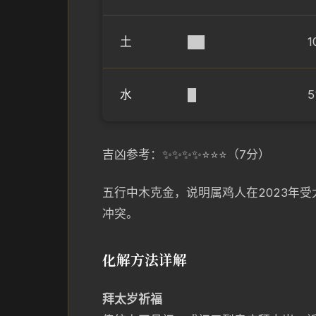
土
██
1
水
█
吉凶参考：✨✨✨✨⭐⭐⭐（7分）
五行中木克金，说明属鸡人在2023年
冲突。
化解方法详解
拜太岁祈福