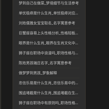
梦到自己在做菜_梦境细节与生活参考
单忧极瘁是什么生肖_单忧极瘁对应的生肖含义解读
刘姓儒雅女宝宝取名_名字寓意参考
巨蟹座容易上头性格分析_性格短板分析
眼界是什么生肖_眼界在生肖文化中的象征意义
狮子座在职场中浪漫吗_职场性格与情感解读
陈姓男孩端庄名字_名字寓意参考
做梦梦到男孩_梦象解释
忠信乐易是什么生肖_忠信乐易中的生肖文化与含义解析
围追堵截是什么生肖_围追堵截在生肖文化中的含义与象征
狮子座在职场中有原则吗_职场性格解析