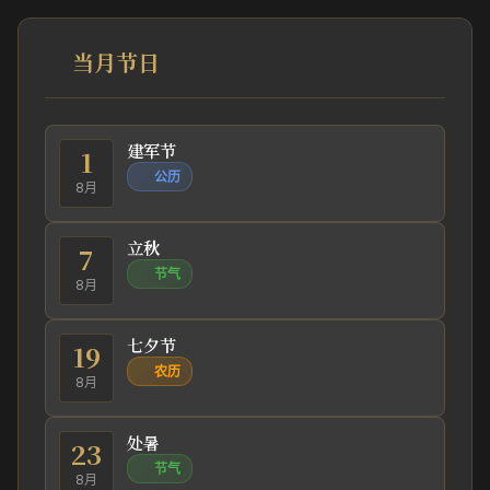
当月节日
建军节
1
公历
8月
立秋
7
节气
8月
七夕节
19
农历
8月
处暑
23
节气
8月