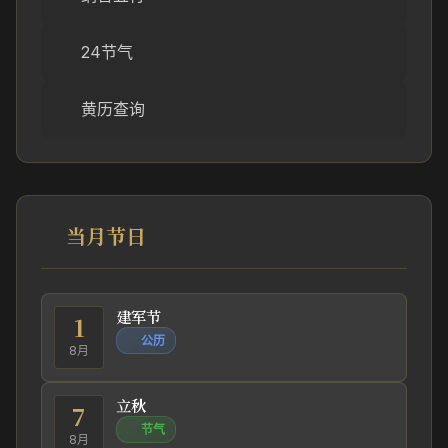
24节气
黄历查询
当月节日
建军节
1
公历
8月
立秋
7
节气
8月