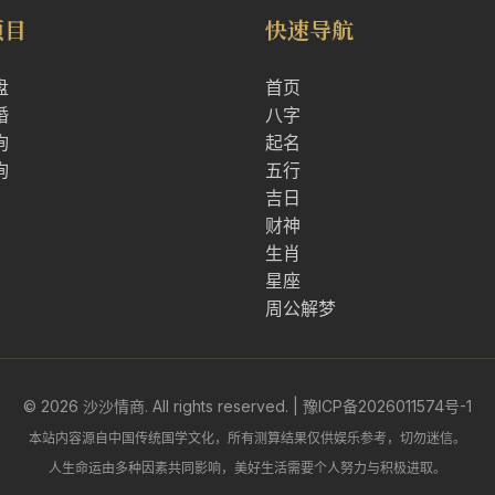
项目
快速导航
盘
首页
婚
八字
询
起名
询
五行
吉日
财神
生肖
星座
周公解梦
© 2026 沙沙情商. All rights reserved. |
豫ICP备2026011574号-1
本站内容源自中国传统国学文化，所有测算结果仅供娱乐参考，切勿迷信。
人生命运由多种因素共同影响，美好生活需要个人努力与积极进取。