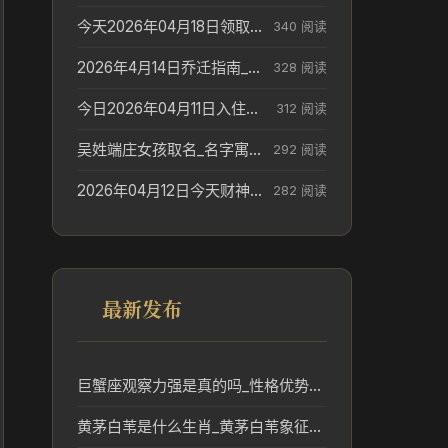
今天2026年04月18日领取结婚证老黄历不适合吗_领证日期参考
340 阅读
2026年4月14日乔迁指南_搬家择日参考
328 阅读
今日2026年04月11日入住新居老黄历不适宜吗_搬家择日参考
312 阅读
吴姓端庄女孩取名_名字寓意参考
292 阅读
2026年04月12日今天财神在哪个吉位_财神方位参考
282 阅读
最新发布
巨蟹座观察力强是真的吗_性格优势解析
黄茅白苇是什么生肖_黄茅白苇象征的生肖文化解读