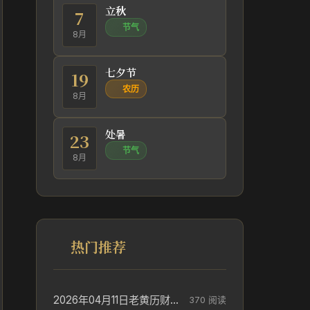
立秋
7
节气
8月
七夕节
19
农历
8月
处暑
23
节气
8月
热门推荐
2026年04月11日老黄历财神方位_财神方位与供奉讲究
370 阅读