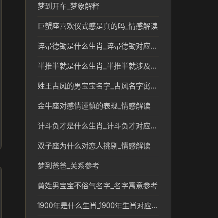
梦到开车_梦象解释
巨蟹座喜欢仪式感是真的吗_情感解读
谇帚德锄是什么生肖_谇帚德锄对应的生肖文化解读
半推半就是什么生肖_半推半就涉及的生肖含义与文化解读
姓王古风的男宝宝名字_古风名字寓意解析
金牛座对感情谨慎的表现_情感解读
计斗负才是什么生肖_计斗负才对应的生肖及文化解读
双子座为什么对恋人挑剔_情感解读
梦到爸爸_关系参考
黄姓男宝宝不俗气名字_名字寓意参考
1900年是什么生肖_1900年生肖对应及传统文化解读