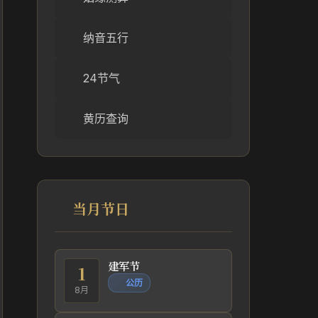
纳音五行
24节气
黄历查询
当月节日
建军节
1
公历
8月