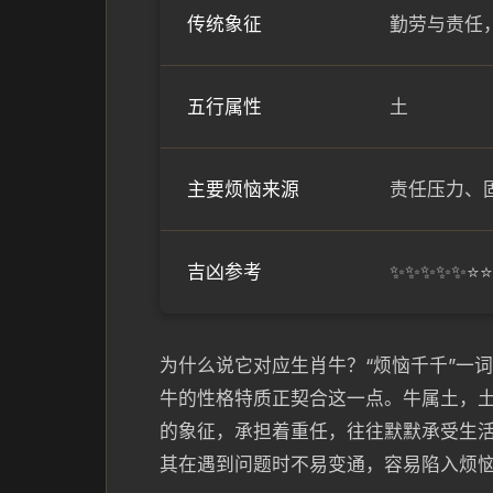
传统象征
勤劳与责任
五行属性
土
主要烦恼来源
责任压力、
吉凶参考
✨✨✨✨✨⭐
为什么说它对应生肖牛？“烦恼千千”一
牛的性格特质正契合这一点。牛属土，
的象征，承担着重任，往往默默承受生
其在遇到问题时不易变通，容易陷入烦