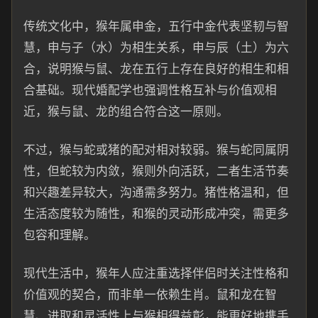
传统文化中，猴年属申金，五行中金代表坚韧与智
慧，申与子（水）为相生关系，申与辰（土）为六
合，说明猴与鼠、龙在五行上存在良好的相生和相
合基础。现代婚配学也强调性格互补与价值观相
近，猴与鼠、龙的组合符合这一原则。
不过，猴与蛇或猪的配对相对较弱。猴与蛇同属阴
性，但蛇较为内敛，猴则外向活跃，二者生活节奏
和兴趣差异较大，沟通需多努力。猪性格温和，但
生活态度较为随性，和猴的灵动形成冲突，需更多
包容和理解。
现代生活中，猴年人应注重选择伴侣时关注性格和
价值观的契合，而非单一依赖生肖。鼠和龙在智
慧、进取和灵活性上与猴相得益彰，能更好地携手