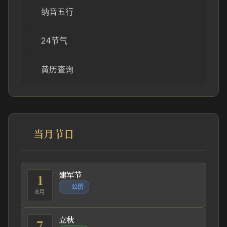
纳音五行
24节气
黄历查询
当月节日
建军节
1
公历
8月
立秋
7