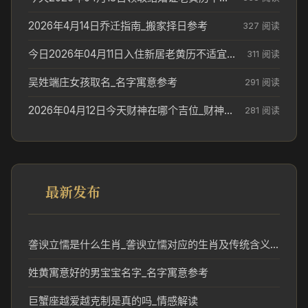
2026年4月14日乔迁指南_搬家择日参考
327 阅读
今日2026年04月11日入住新居老黄历不适宜吗_搬家择日参考
311 阅读
吴姓端庄女孩取名_名字寓意参考
291 阅读
2026年04月12日今天财神在哪个吉位_财神方位参考
281 阅读
最新发布
詟谀立懦是什么生肖_詟谀立懦对应的生肖及传统含义解读
姓黄寓意好的男宝宝名字_名字寓意参考
巨蟹座越爱越克制是真的吗_情感解读