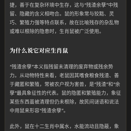
捷，善于在复杂环境中生存，这与“残渣余孽”中残
留、隐藏的含义相吻合。鼠的形象常与狡黠、灵
巧、繁殖力强等特点联系，故在比喻残存的杂乱物
或难以根除的隐患时，生肖鼠被广泛使用。
为什么说它对应生肖鼠
“残渣余孽”本义指残留未清理的废弃物或残余势
力。从动物特性来看，老鼠因其嗜食粮食残渣、善
于藏匿和繁殖，常被农户视为害兽，是“残渣”和“余
孽”最具象征性的代表。鼠的隐匿和繁殖能力，象征
某些东西虽被清理但仍未根除，故民间谜语和说法
中用鼠来形容“残渣余孽”。
此外，鼠在十二生肖中属水，水能流动且隐蔽，象