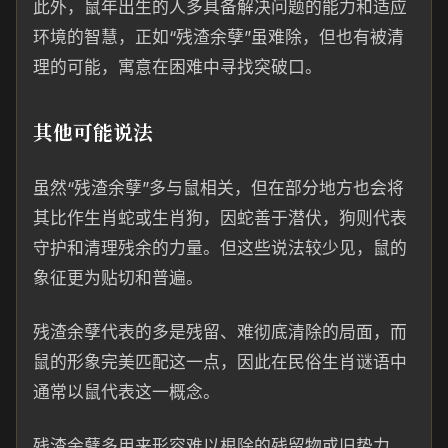
此外，鼠年出生的人多具备解决问题的能力和适应
环境的智慧，正如“残渣余孽”虽难除，但也有被清
理的可能，寓意在困难中寻找突破口。
其他可能说法
虽然“残渣余孽”多与鼠相关，但在部分地方也会将
其比作生肖蛇或生肖狗，因蛇善于潜伏，狗则代表
守护和清理残余的力量。但这些说法较少见，鼠的
象征更为贴切和普遍。
残渣余孽代表的多是残留、难彻底清除的局面，而
鼠的形象完美匹配这一点，因此在民俗生肖谜语中
通常以鼠代表这一概念。
残渣余孽多用来形容难以根除的残留物或旧势力，