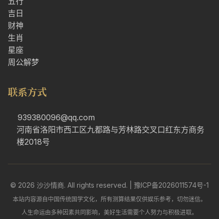
五行
吉日
财神
生肖
星座
周公解梦
联系方式
939380096@qq.com
河南省洛阳市西工区九都路与芳林路交叉口红东方商务
楼2018号
© 2026 沙沙情商. All rights reserved. |
豫ICP备2026011574号-1
本站内容源自中国传统国学文化，所有测算结果仅供娱乐参考，切勿迷信。
人生命运由多种因素共同影响，美好生活需要个人努力与积极进取。