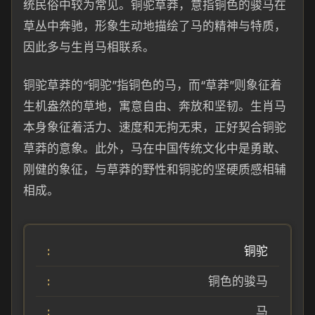
统民俗中较为常见。铜驼草莽，意指铜色的骏马在
草丛中奔驰，形象生动地描绘了马的精神与特质，
因此多与生肖马相联系。
铜驼草莽的“铜驼”指铜色的马，而“草莽”则象征着
生机盎然的草地，寓意自由、奔放和坚韧。生肖马
本身象征着活力、速度和无拘无束，正好契合铜驼
草莽的意象。此外，马在中国传统文化中是勇敢、
刚健的象征，与草莽的野性和铜驼的坚硬质感相辅
相成。
铜驼
铜色的骏马
马