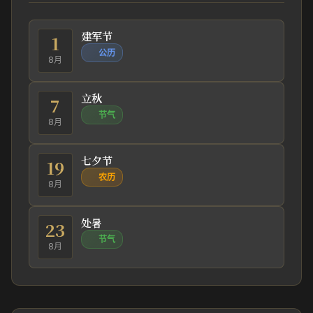
建军节
1
公历
8月
立秋
7
节气
8月
七夕节
19
农历
8月
处暑
23
节气
8月