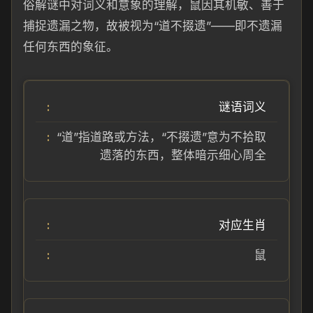
俗解谜中对词义和意象的理解，鼠因其机敏、善于
捕捉遗漏之物，故被视为“道不掇遗”——即不遗漏
任何东西的象征。
谜语词义
“道”指道路或方法，“不掇遗”意为不拾取
遗落的东西，整体暗示细心周全
对应生肖
鼠