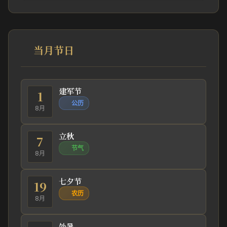
当月节日
建军节
1
公历
8月
立秋
7
节气
8月
七夕节
19
农历
8月
处暑