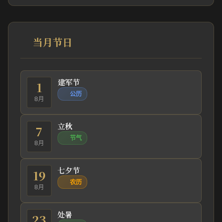
当月节日
建军节
1
公历
8月
立秋
7
节气
8月
七夕节
19
农历
8月
处暑
23