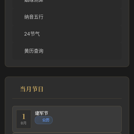
纳音五行
24节气
黄历查询
当月节日
建军节
1
公历
8月