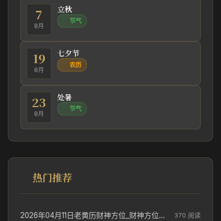
立秋
7
节气
8月
七夕节
19
农历
8月
处暑
23
节气
8月
热门推荐
2026年04月11日老黄历财神方位_财神方位与供奉讲究
370 阅读