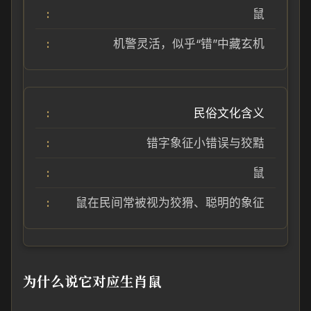
鼠
机警灵活，似乎“错”中藏玄机
民俗文化含义
错字象征小错误与狡黠
鼠
鼠在民间常被视为狡猾、聪明的象征
为什么说它对应生肖鼠