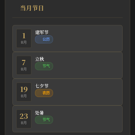
当月节日
建军节
1
公历
8月
立秋
7
节气
8月
七夕节
19
农历
8月
处暑
23
节气
8月