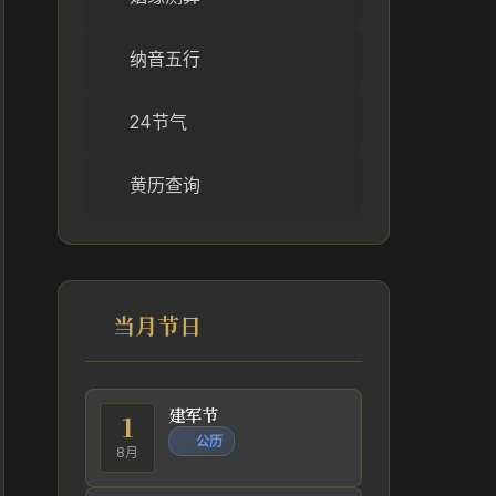
纳音五行
24节气
黄历查询
当月节日
建军节
1
公历
8月