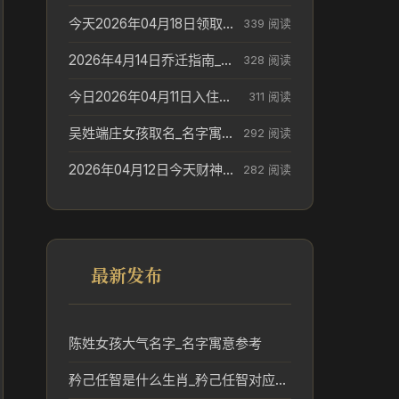
今天2026年04月18日领取结婚证老黄历不适合吗_领证日期参考
339 阅读
2026年4月14日乔迁指南_搬家择日参考
328 阅读
今日2026年04月11日入住新居老黄历不适宜吗_搬家择日参考
311 阅读
吴姓端庄女孩取名_名字寓意参考
292 阅读
2026年04月12日今天财神在哪个吉位_财神方位参考
282 阅读
最新发布
陈姓女孩大气名字_名字寓意参考
矜己任智是什么生肖_矜己任智对应的生肖文化解读