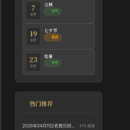
立秋
7
节气
8月
七夕节
19
农历
8月
处暑
23
节气
8月
热门推荐
2026年04月11日老黄历财神方位_财神方位与供奉讲究
370 阅读