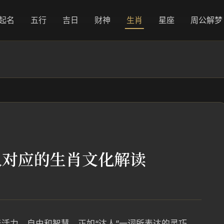
起名
五行
吉日
财神
生肖
星座
周公解梦
人对应的生肖文化解读
活力、自由和智慧，正如“达人”一词所表达的灵巧、