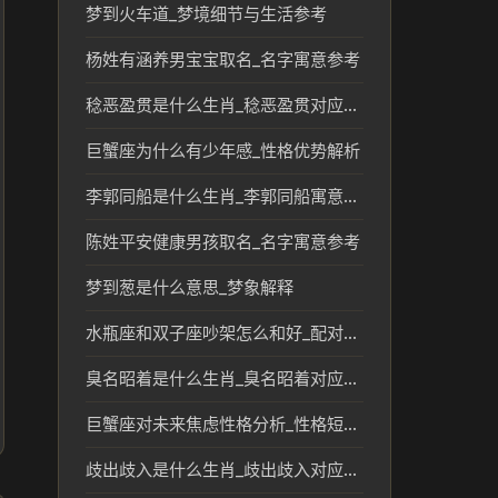
梦到火车道_梦境细节与生活参考
杨姓有涵养男宝宝取名_名字寓意参考
稔恶盈贯是什么生肖_稔恶盈贯对应的生肖文化解读
巨蟹座为什么有少年感_性格优势解析
李郭同船是什么生肖_李郭同船寓意对应的生肖文化看法
陈姓平安健康男孩取名_名字寓意参考
梦到葱是什么意思_梦象解释
水瓶座和双子座吵架怎么和好_配对关系解读
臭名昭着是什么生肖_臭名昭着对应的生肖含义解析
巨蟹座对未来焦虑性格分析_性格短板分析
歧出歧入是什么生肖_歧出歧入对应的生肖及文化解读