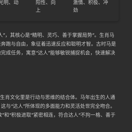
光明、动
阳性、向
激情、积极、冲
上
劲
人”，其核心是“精明、灵巧、善于掌握局势”。生肖马
表奔跑与自由，象征着迅速反应和聪明才智。古时马是
完成任务，寓意“达人”能够敏锐捕捉机会，快速解决
在生肖文化里是行动与思维的结合体。马年出生的人通
这与“达人”所体现的多面能力和灵活处世完全吻合。
放”和“积极进取”紧密相连，符合达人“不拘一格、善于