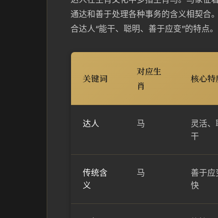
通达和善于处理各种事务的含义相契合
合达人“能干、聪明、善于应变”的特点。
对应生
关键词
核心特
肖
达人
马
灵活、
干
传统含
马
善于应
义
快