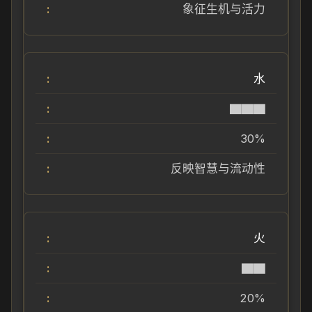
象征生机与活力
水
▇▇▇
30%
反映智慧与流动性
火
▇▇
20%