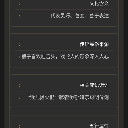
文化含义
代表灵巧、善变、善于表达
传统民俗来源
猴子喜欢吐舌头，戏谑人的形象深入人心
相关成语谚语
“猴儿拨火棍”“猴精猴精”暗示聪明伶俐
五行属性