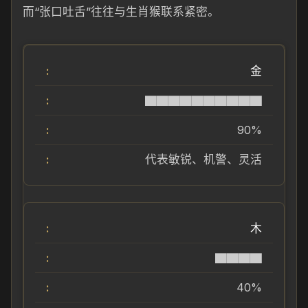
而“张口吐舌”往往与生肖猴联系紧密。
金
▇▇▇▇▇▇▇▇▇▇
90%
代表敏锐、机警、灵活
木
▇▇▇▇
40%