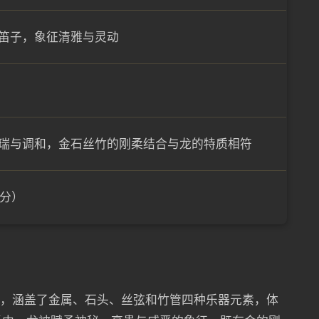
笛子，象征清雅与灵动
瑞与调和，金石丝竹的刚柔结合与龙的特质相符
7分）
称，涵盖了金属、石头、丝弦和竹管四种乐器元素，体