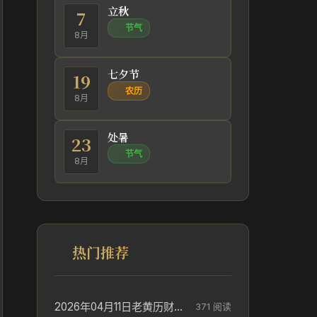
立秋
7
节气
8月
七夕节
19
农历
8月
处暑
23
节气
8月
热门推荐
2026年04月11日老黄历财神方位_财神方位与供奉讲究
371 阅读