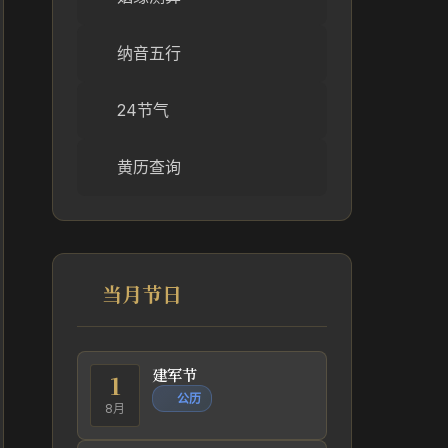
纳音五行
24节气
黄历查询
当月节日
建军节
1
公历
8月