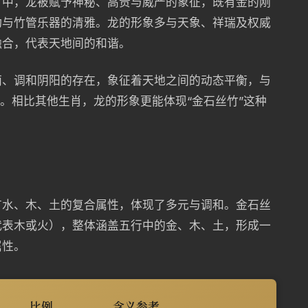
肖中，龙被赋予神秘、高贵与威严的象征，既有金的刚
动与竹管乐器的清雅。龙的形象多与天象、祥瑞及权威
融合，代表天地间的和谐。
雨、调和阴阳的存在，象征着天地之间的动态平衡，与
应。相比其他生肖，龙的形象更能体现“金石丝竹”这种
有水、木、土的复合属性，体现了多元与调和。金石丝
代表木或火），整体涵盖五行中的金、木、土，形成一
属性。
比例
含义参考