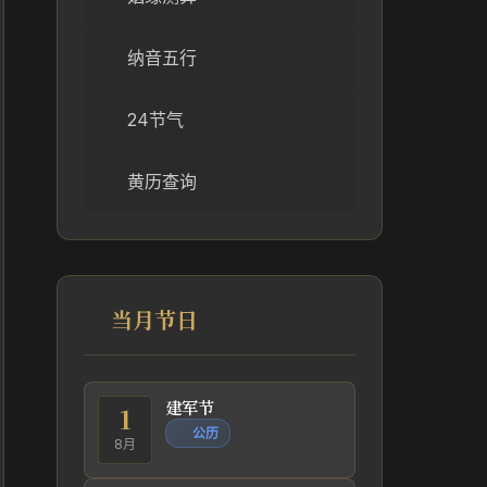
纳音五行
24节气
黄历查询
当月节日
建军节
1
公历
8月