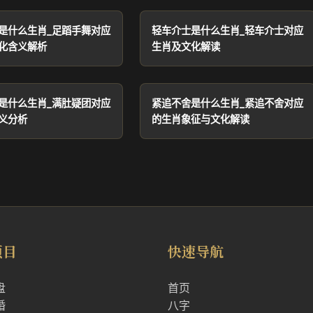
是什么生肖_足蹈手舞对应
轻车介士是什么生肖_轻车介士对应
化含义解析
生肖及文化解读
是什么生肖_满肚疑团对应
紧追不舍是什么生肖_紧追不舍对应
义分析
的生肖象征与文化解读
项目
快速导航
盘
首页
婚
八字