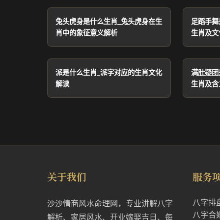
兔头虎身是什么生肖_兔头虎身在生
足蹈手舞
肖中的象征意义解析
生肖及文
派是什么生肖_派字对应的生肖文化
满肚疑团
解读
生肖及含
关于我们
服务
八字排
沙沙情商风水命理网，专业讲解八字
八字合
解析、家居风水、开业嫁娶吉日、每