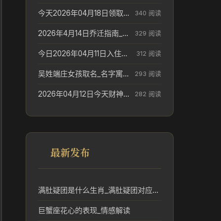
今天2026年04月18日领取结婚证老黄历不适合吗_领证日期参考
340 阅读
2026年4月14日乔迁指南_搬家择日参考
329 阅读
今日2026年04月11日入住新居老黄历不适宜吗_搬家择日参考
312 阅读
吴姓端庄女孩取名_名字寓意参考
293 阅读
2026年04月12日今天财神在哪个吉位_财神方位参考
282 阅读
最新发布
满肚疑团是什么生肖_满肚疑团对应生肖及含义分析
巨蟹座花心的表现_情感解读