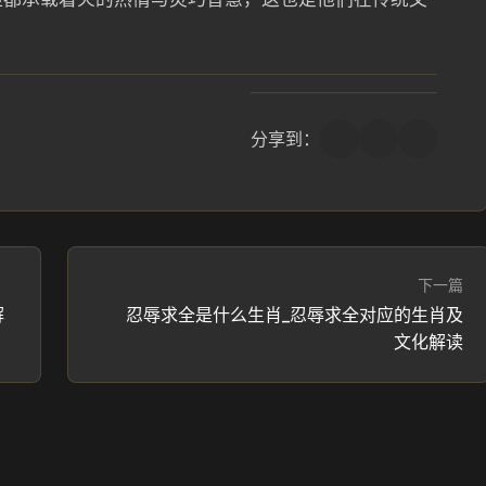
分享到：
下一篇
解
忍辱求全是什么生肖_忍辱求全对应的生肖及
文化解读