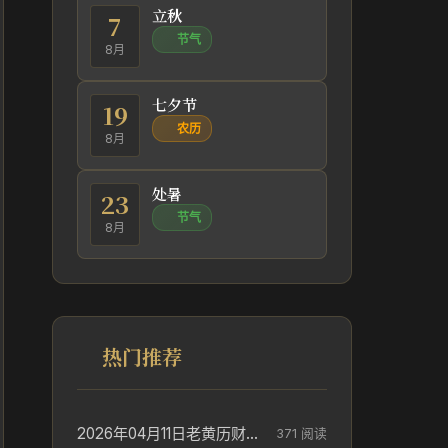
立秋
7
节气
8月
七夕节
19
农历
8月
处暑
23
节气
8月
热门推荐
2026年04月11日老黄历财神方位_财神方位与供奉讲究
371 阅读