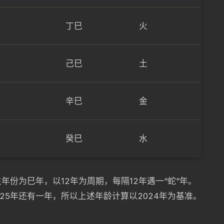
丁巳
火
己巳
土
辛巳
金
癸巳
水
份为巳年，以12年为周期，每隔12年遇一“蛇”年。
025年还有一年，所以上述年龄计算以2024年为基准。