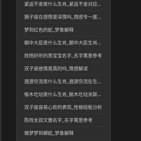
紧追不舍是什么生肖_紧追不舍对应的生肖象征与文化解读
狮子座在感情里深情吗_情感专一度解析
梦到红色的蛇_梦象解释
朝中大臣是什么生肖_朝中大臣生肖文化与传统说法解析
姓杨好听的男宝宝名字_名字寓意参考
双子座绝情是真的吗_情感解读
遡源穷流是什么生肖_遡源穷流在生肖文化中的传统意义
榆木圪垯是什么生肖_榆木圪垯关联的生肖及其传统文化解读
双子座容易心软的表现_性格短板分析
陈姓女孩文雅名字_名字寓意参考
做梦梦到蟒蛇_梦象解释