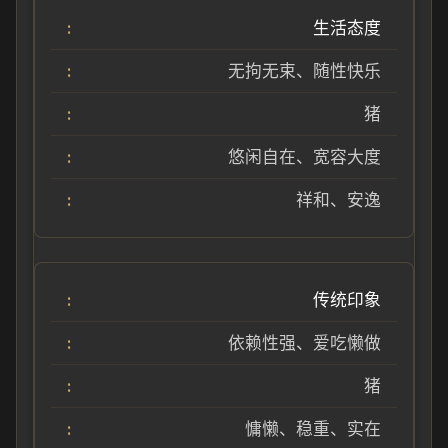
生活态度
无拘无束、随性快乐
猪
悠闲自在、宽容大度
祥和、安逸
传统印象
依赖性强、爱吃懒做
猪
慵懒、稳重、实在