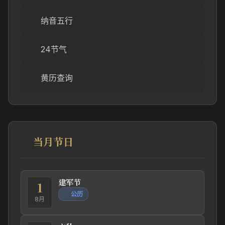
纳音五行
24节气
黄历查询
当月节日
建军节
1
公历
8月