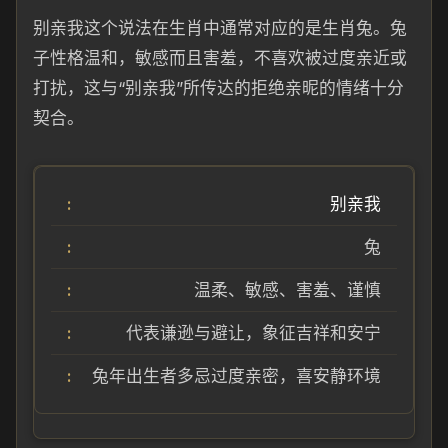
别亲我这个说法在生肖中通常对应的是生肖兔。兔
子性格温和，敏感而且害羞，不喜欢被过度亲近或
打扰，这与“别亲我”所传达的拒绝亲昵的情绪十分
契合。
别亲我
兔
温柔、敏感、害羞、谨慎
代表谦逊与避让，象征吉祥和安宁
兔年出生者多忌过度亲密，喜安静环境