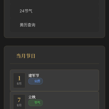
24节气
黄历查询
当月节日
建军节
1
公历
8月
立秋
7
节气
8月