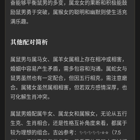
奋能够平衡鼠男的多变，属龙女的果断和积极能鼓
励鼠男勇于突破，属猴女的聪明和幽默则使生活充
满乐趣。
其他配对简析
属鼠男与属马女、属羊女属相上存在相冲或相害，
婚姻中容易产生矛盾，需多包容和沟通。属蛇女与
鼠男虽然也有一定配合，但因五行相克，需注意磨
合。属猪女虽然属相相害，但若双方感情深厚，也
可化解生肖冲突。
属鼠男婚配属牛女、属龙女和属猴女，无论从五行
生克、生肖相合，还是性格互补角度来看，都属于
较为理想的组合。吉凶参考：✨✨✨✨✨⭐⭐（7.5