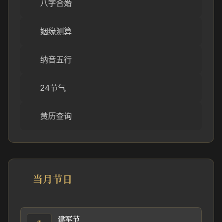
八字合婚
姻缘测算
纳音五行
24节气
黄历查询
当月节日
建军节