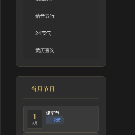
纳音五行
24节气
黄历查询
当月节日
建军节
1
公历
8月