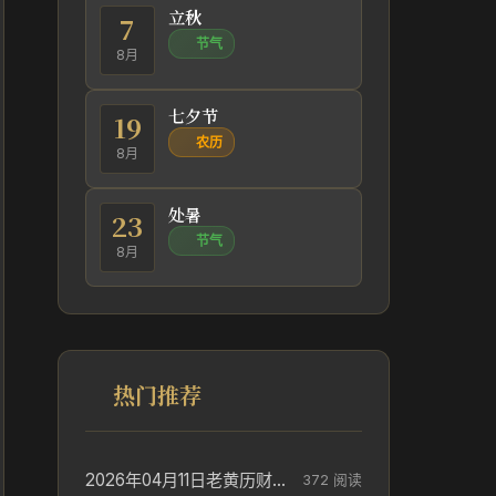
立秋
7
节气
8月
七夕节
19
农历
8月
处暑
23
节气
8月
热门推荐
2026年04月11日老黄历财神方位_财神方位与供奉讲究
372 阅读