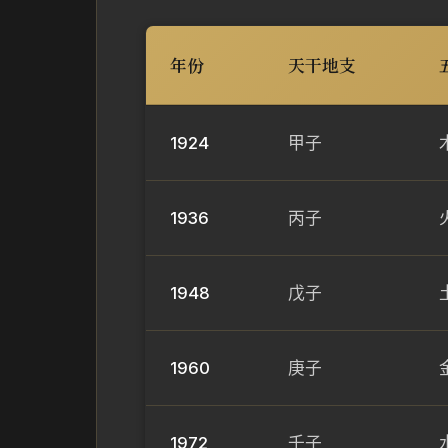
年份
天干地支
1924
甲子
1936
丙子
1948
戊子
1960
庚子
1972
壬子