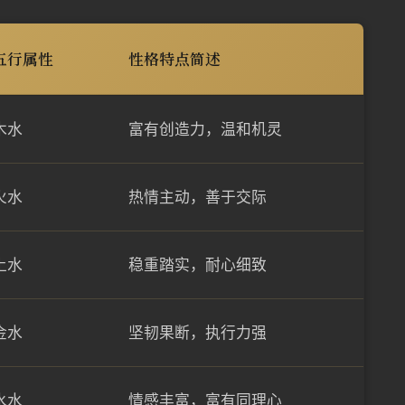
五行属性
性格特点简述
木水
富有创造力，温和机灵
火水
热情主动，善于交际
土水
稳重踏实，耐心细致
金水
坚韧果断，执行力强
水水
情感丰富，富有同理心