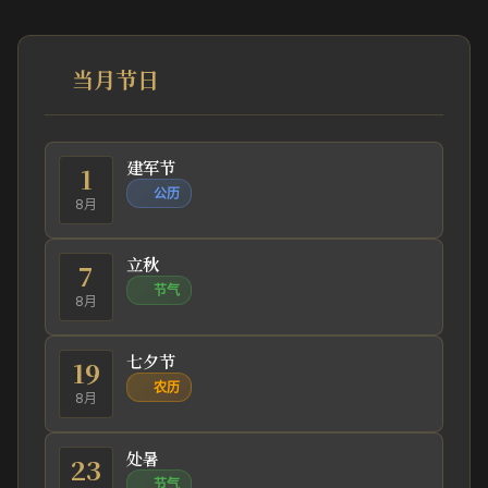
当月节日
建军节
1
公历
8月
立秋
7
节气
8月
七夕节
19
农历
8月
处暑
23
节气